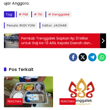
ujar Anggoro.
Tag:
PMI
TKi
trenggalek
Penulis: RUDI YUNI
Editor: JAOHAR
Pemkab Trenggalek Siapkan Rp 31 Miliar
untuk Gaji Ke-13 ASN, Kepala Daerah dan
Anggota DPRD
Pos Terkait
PERISTIWA
PERISTIWA