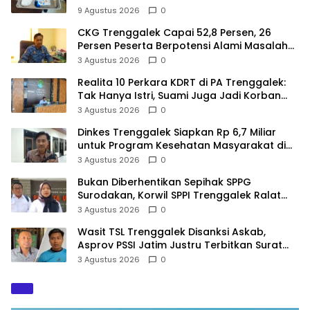
9 Agustus 2026
0
CKG Trenggalek Capai 52,8 Persen, 26
Persen Peserta Berpotensi Alami Masalah
Kejiwaan
3 Agustus 2026
0
Realita 10 Perkara KDRT di PA Trenggalek:
Tak Hanya Istri, Suami Juga Jadi Korban
Kekerasan
3 Agustus 2026
0
Dinkes Trenggalek Siapkan Rp 6,7 Miliar
untuk Program Kesehatan Masyarakat di
2027
3 Agustus 2026
0
Bukan Diberhentikan Sepihak SPPG
Surodakan, Korwil SPPI Trenggalek Ralat
Pernyataan Soal Permata Umat Tolak MBG
3 Agustus 2026
0
Wasit TSL Trenggalek Disanksi Askab,
Asprov PSSI Jatim Justru Terbitkan Surat
Tugas di Hari yang Sama
3 Agustus 2026
0