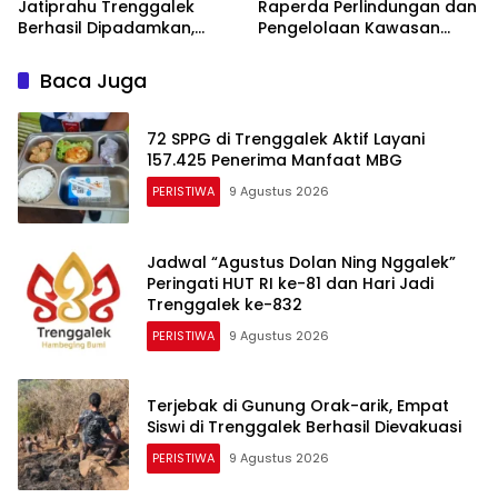
Jatiprahu Trenggalek
Raperda Perlindungan dan
Berhasil Dipadamkan,
Pengelolaan Kawasan
Petugas Hadapi Medan
Ekosistem Esensial Karst
Sulit
Baca Juga
72 SPPG di Trenggalek Aktif Layani
157.425 Penerima Manfaat MBG
PERISTIWA
9 Agustus 2026
Jadwal “Agustus Dolan Ning Nggalek”
Peringati HUT RI ke-81 dan Hari Jadi
Trenggalek ke-832
PERISTIWA
9 Agustus 2026
Terjebak di Gunung Orak-arik, Empat
Siswi di Trenggalek Berhasil Dievakuasi
PERISTIWA
9 Agustus 2026