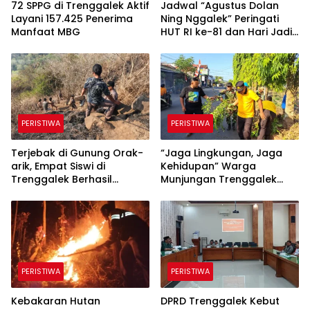
72 SPPG di Trenggalek Aktif
Jadwal “Agustus Dolan
Layani 157.425 Penerima
Ning Nggalek” Peringati
Manfaat MBG
HUT RI ke-81 dan Hari Jadi
Trenggalek ke-832
PERISTIWA
PERISTIWA
Terjebak di Gunung Orak-
“​Jaga Lingkungan, Jaga
arik, Empat Siswi di
Kehidupan” Warga
Trenggalek Berhasil
Munjungan Trenggalek
Dievakuasi
Maknai Kemerdekaan
Lewat Bersih Sungai dan
Donor Darah
PERISTIWA
PERISTIWA
Kebakaran Hutan
DPRD Trenggalek Kebut