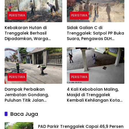
PERISTIWA
PERISTIWA
Kebakaran Hutan di
Sidak Galian C di
Trenggalek Berhasil
Trenggalek: Satpol PP Buka
Dipadamkan, Warga
Suara, Pengawas DLH
Diimbau Waspada
Justru Enggan Bicara
Karhutla
PERISTIWA
PERISTIWA
Dampak Perbaikan
4 Kali Kebobolan Maling,
Jembatan Gondang,
Masjid di Trenggalek
Puluhan Titik Jalan
Kembali Kehilangan Kotak
Alternatif di Trenggalek
Amal Rp 5 Juta
Alami Kerusakan
Baca Juga
PAD Parkir Trenggalek Capai 46,9 Persen