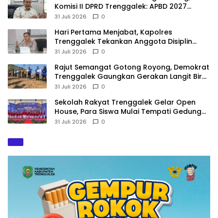
Komisi II DPRD Trenggalek: APBD 2027
Terancam Sanksi
31 Juli 2026
0
Hari Pertama Menjabat, Kapolres
Trenggalek Tekankan Anggota Disiplin
Hindari Pelanggaran
31 Juli 2026
0
​Rajut Semangat Gotong Royong, Demokrat
Trenggalek Gaungkan Gerakan Langit Biru
di Pantai Konang
31 Juli 2026
0
Sekolah Rakyat Trenggalek Gelar Open
House, Para Siswa Mulai Tempati Gedung
Baru
31 Juli 2026
0