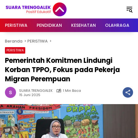
Langsung
ke
konten
PERISTIWA
PENDIDIKAN
KESEHATAN
OLAHRAGA
Beranda
PERISTIWA
PERISTIWA
Pemerintah Komitmen Lindungi
Korban TPPO, Fokus pada Pekerja
Migran Perempuan
SUARA TRENGGALEK
1 Min Baca
15 Juni 2025