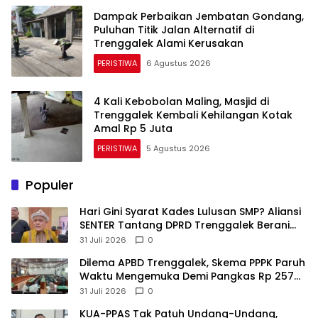
Dampak Perbaikan Jembatan Gondang,
Puluhan Titik Jalan Alternatif di
Trenggalek Alami Kerusakan
PERISTIWA
6 Agustus 2026
4 Kali Kebobolan Maling, Masjid di
Trenggalek Kembali Kehilangan Kotak
Amal Rp 5 Juta
PERISTIWA
5 Agustus 2026
Populer
Hari Gini Syarat Kades Lulusan SMP? Aliansi
SENTER Tantang DPRD Trenggalek Berani
Gunakan Open Legal Policy!
31 Juli 2026
0
Dilema APBD Trenggalek, Skema PPPK Paruh
Waktu Mengemuka Demi Pangkas Rp 257
Miliar
31 Juli 2026
0
KUA-PPAS Tak Patuh Undang-Undang,