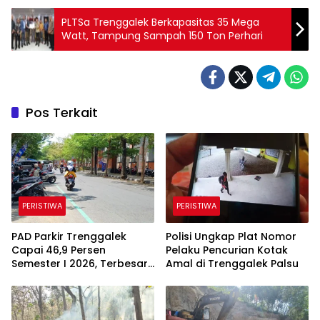
PLTSa Trenggalek Berkapasitas 35 Mega
Watt, Tampung Sampah 150 Ton Perhari
Pos Terkait
PERISTIWA
PERISTIWA
PAD Parkir Trenggalek
Polisi Ungkap Plat Nomor
Capai 46,9 Persen
Pelaku Pencurian Kotak
Semester I 2026, Terbesar
Amal di Trenggalek Palsu
dari Parkir Berlangganan