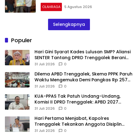
OLAHRAGA
5 Agustus 2026
Selengkapnya
Populer
Hari Gini Syarat Kades Lulusan SMP? Aliansi
SENTER Tantang DPRD Trenggalek Berani
Gunakan Open Legal Policy!
31 Juli 2026
0
Dilema APBD Trenggalek, Skema PPPK Paruh
Waktu Mengemuka Demi Pangkas Rp 257
Miliar
31 Juli 2026
0
KUA-PPAS Tak Patuh Undang-Undang,
Komisi II DPRD Trenggalek: APBD 2027
Terancam Sanksi
31 Juli 2026
0
Hari Pertama Menjabat, Kapolres
Trenggalek Tekankan Anggota Disiplin
Hindari Pelanggaran
31 Juli 2026
0