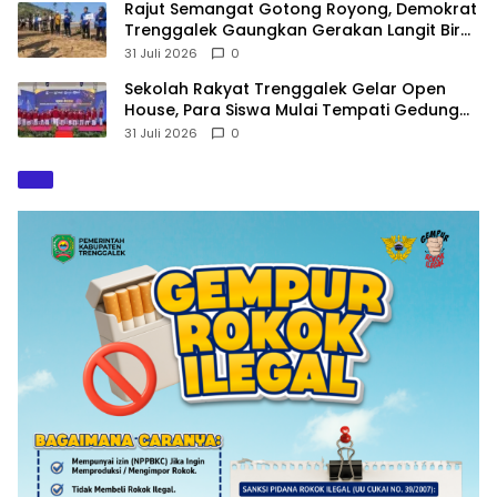
​Rajut Semangat Gotong Royong, Demokrat
Trenggalek Gaungkan Gerakan Langit Biru
di Pantai Konang
31 Juli 2026
0
Sekolah Rakyat Trenggalek Gelar Open
House, Para Siswa Mulai Tempati Gedung
Baru
31 Juli 2026
0