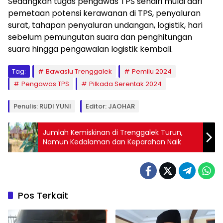
Sedangkan tugas pengawas TPS sendiri mulai dari
pemetaan potensi kerawanan di TPS, penyaluran
surat, tahapan penyaluran undangan, logistik, hari
sebelum pemungutan suara dan penghitungan
suara hingga pengawalan logistik kembali.
Tag:
Bawaslu Trenggalek
Pemilu 2024
Pengawas TPS
Pilkada Serentak 2024
Penulis: RUDI YUNI
Editor: JAOHAR
Jumlah Kemiskinan di Trenggalek Turun,
Namun Kedalaman dan Keparahan Naik
Pos Terkait