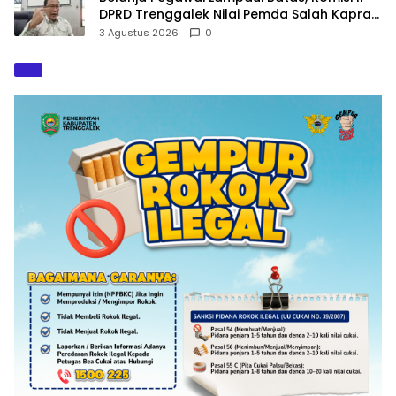
DPRD Trenggalek Nilai Pemda Salah Kaprah
dalam Perencanaan
3 Agustus 2026
0