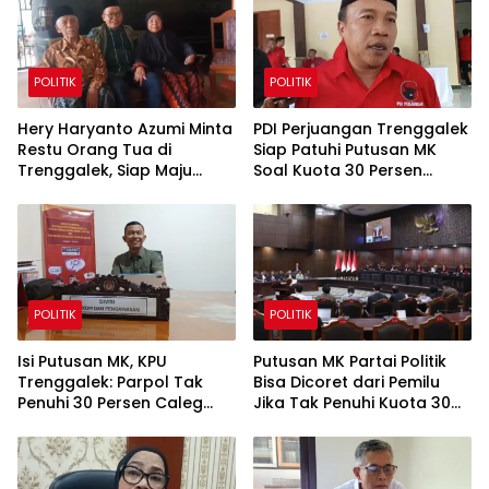
POLITIK
POLITIK
Hery Haryanto Azumi Minta
PDI Perjuangan Trenggalek
Restu Orang Tua di
Siap Patuhi Putusan MK
Trenggalek, Siap Maju
Soal Kuota 30 Persen
Sebagai Calon Ketua
Caleg Perempuan
Umum PBNU 2026–2031
POLITIK
POLITIK
Isi Putusan MK, KPU
Putusan MK Partai Politik
Trenggalek: Parpol Tak
Bisa Dicoret dari Pemilu
Penuhi 30 Persen Caleg
Jika Tak Penuhi Kuota 30
Perempuan Gugur di Dapil
Persen Perempuan