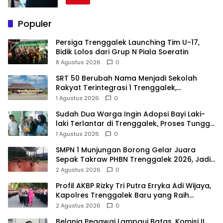
Populer
Persiga Trenggalek Launching Tim U-17,
Bidik Lolos dari Grup N Piala Soeratin
8 Agustus 2026
0
SRT 50 Berubah Nama Menjadi Sekolah
Rakyat Terintegrasi 1 Trenggalek,
Nomenklatur Berubah
1 Agustus 2026
0
Sudah Dua Warga Ingin Adopsi Bayi Laki-
laki Terlantar di Trenggalek, Proses Tunggu
Hasil Penyelidikan
1 Agustus 2026
0
SMPN 1 Munjungan Borong Gelar Juara
Sepak Takraw PHBN Trenggalek 2026, Jadi
Modal Menuju POPDA Jatim
2 Agustus 2026
0
Profil AKBP Rizky Tri Putra Erryka Adi Wijaya,
Kapolres Trenggalek Baru yang Raih
Hattrick Pin Emas Kapolri
2 Agustus 2026
0
Belanja Pegawai Lampaui Batas, Komisi II