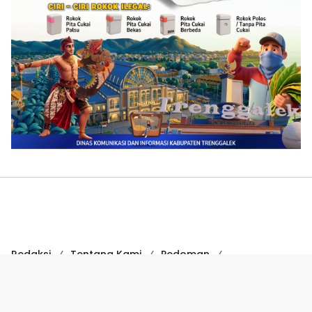
Redaksi
Tentang Kami
Pedoman
Hak Jawab
Kode Etik
Disclaimer
Kode Etik Jurnalistik
Perlindungan Profesi Wartawan