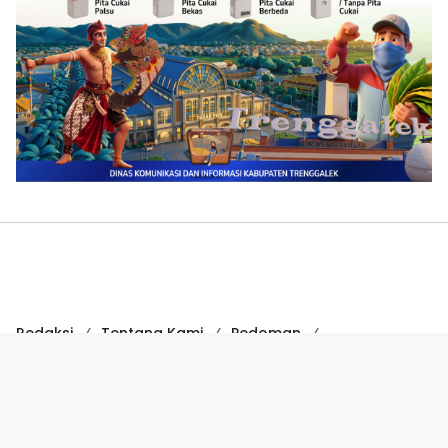
Redaksi
Tentang Kami
Pedoman
Hak Jawab
Kode Etik
Disclaimer
Kode Etik Jurnalistik
Perlindungan Profesi Wartawan
COPYRIGHT © 2024 SUARATRENGGALEK.COM