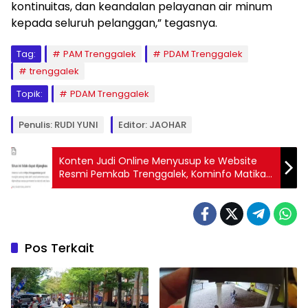
kontinuitas, dan keandalan pelayanan air minum
kepada seluruh pelanggan,” tegasnya.
Tag:
PAM Trenggalek
PDAM Trenggalek
trenggalek
Topik:
PDAM Trenggalek
Penulis: RUDI YUNI
Editor: JAOHAR
Konten Judi Online Menyusup ke Website
Resmi Pemkab Trenggalek, Kominfo Matikan
Server Sementara
Pos Terkait