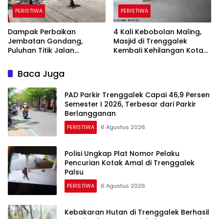
PERISTIWA
PERISTIWA
Dampak Perbaikan
4 Kali Kebobolan Maling,
Jembatan Gondang,
Masjid di Trenggalek
Puluhan Titik Jalan
Kembali Kehilangan Kotak
Alternatif di Trenggalek
Amal Rp 5 Juta
Alami Kerusakan
Baca Juga
PAD Parkir Trenggalek Capai 46,9 Persen
Semester I 2026, Terbesar dari Parkir
Berlangganan
PERISTIWA
6 Agustus 2026
Polisi Ungkap Plat Nomor Pelaku
Pencurian Kotak Amal di Trenggalek
Palsu
PERISTIWA
6 Agustus 2026
Kebakaran Hutan di Trenggalek Berhasil