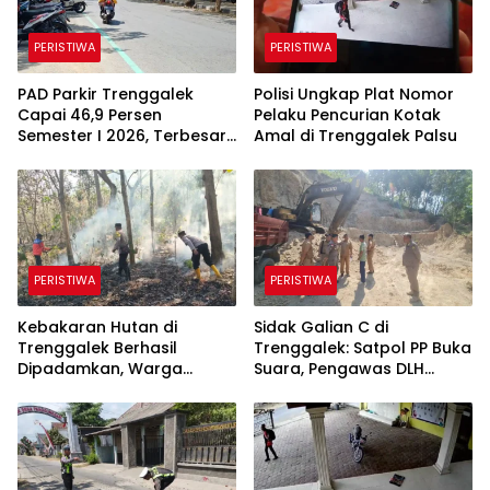
PERISTIWA
PERISTIWA
PAD Parkir Trenggalek
Polisi Ungkap Plat Nomor
Capai 46,9 Persen
Pelaku Pencurian Kotak
Semester I 2026, Terbesar
Amal di Trenggalek Palsu
dari Parkir Berlangganan
PERISTIWA
PERISTIWA
Kebakaran Hutan di
Sidak Galian C di
Trenggalek Berhasil
Trenggalek: Satpol PP Buka
Dipadamkan, Warga
Suara, Pengawas DLH
Diimbau Waspada
Justru Enggan Bicara
Karhutla