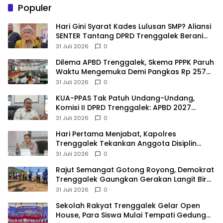
Populer
Hari Gini Syarat Kades Lulusan SMP? Aliansi
SENTER Tantang DPRD Trenggalek Berani
Gunakan Open Legal Policy!
31 Juli 2026
0
Dilema APBD Trenggalek, Skema PPPK Paruh
Waktu Mengemuka Demi Pangkas Rp 257
Miliar
31 Juli 2026
0
KUA-PPAS Tak Patuh Undang-Undang,
Komisi II DPRD Trenggalek: APBD 2027
Terancam Sanksi
31 Juli 2026
0
Hari Pertama Menjabat, Kapolres
Trenggalek Tekankan Anggota Disiplin
Hindari Pelanggaran
31 Juli 2026
0
​Rajut Semangat Gotong Royong, Demokrat
Trenggalek Gaungkan Gerakan Langit Biru
di Pantai Konang
31 Juli 2026
0
Sekolah Rakyat Trenggalek Gelar Open
House, Para Siswa Mulai Tempati Gedung