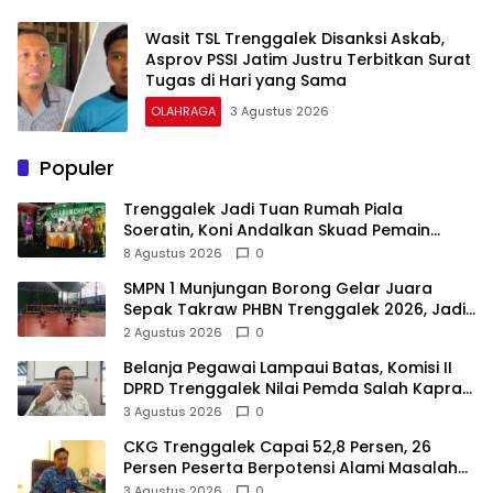
Wasit TSL Trenggalek Disanksi Askab,
Asprov PSSI Jatim Justru Terbitkan Surat
Tugas di Hari yang Sama
OLAHRAGA
3 Agustus 2026
Populer
Trenggalek Jadi Tuan Rumah Piala
Soeratin, Koni Andalkan Skuad Pemain
Lokal U-17
8 Agustus 2026
0
SMPN 1 Munjungan Borong Gelar Juara
Sepak Takraw PHBN Trenggalek 2026, Jadi
Modal Menuju POPDA Jatim
2 Agustus 2026
0
Belanja Pegawai Lampaui Batas, Komisi II
DPRD Trenggalek Nilai Pemda Salah Kaprah
dalam Perencanaan
3 Agustus 2026
0
CKG Trenggalek Capai 52,8 Persen, 26
Persen Peserta Berpotensi Alami Masalah
Kejiwaan
3 Agustus 2026
0