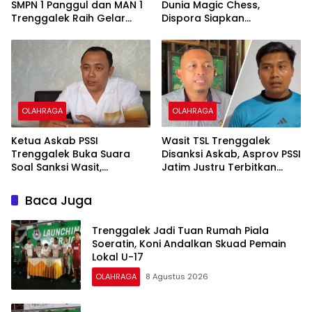
SMPN 1 Panggul dan MAN 1
Dunia Magic Chess,
Trenggalek Raih Gelar
Dispora Siapkan
Juara
Pembinaan Berkelanjutan
Atlet Esports
OLAHRAGA
OLAHRAGA
Ketua Askab PSSI
Wasit TSL Trenggalek
Trenggalek Buka Suara
Disanksi Askab, Asprov PSSI
Soal Sanksi Wasit,
Jatim Justru Terbitkan
Dipersilakan Ajukan
Surat Tugas di Hari yang
Banding
Sama
Baca Juga
Trenggalek Jadi Tuan Rumah Piala
Soeratin, Koni Andalkan Skuad Pemain
Lokal U-17
OLAHRAGA
8 Agustus 2026