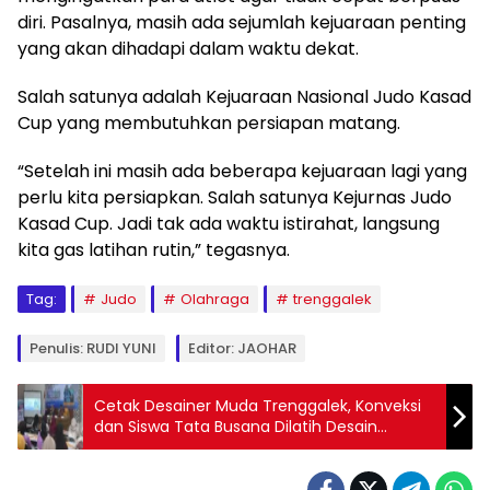
diri. Pasalnya, masih ada sejumlah kejuaraan penting
yang akan dihadapi dalam waktu dekat.
Salah satunya adalah Kejuaraan Nasional Judo Kasad
Cup yang membutuhkan persiapan matang.
“Setelah ini masih ada beberapa kejuaraan lagi yang
perlu kita persiapkan. Salah satunya Kejurnas Judo
Kasad Cup. Jadi tak ada waktu istirahat, langsung
kita gas latihan rutin,” tegasnya.
Tag:
Judo
Olahraga
trenggalek
Penulis: RUDI YUNI
Editor: JAOHAR
Cetak Desainer Muda Trenggalek, Konveksi
dan Siswa Tata Busana Dilatih Desain
Fashion Kekinian