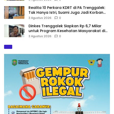
Realita 10 Perkara KDRT di PA Trenggalek:
Tak Hanya Istri, Suami Juga Jadi Korban
Kekerasan
3 Agustus 2026
0
Dinkes Trenggalek Siapkan Rp 6,7 Miliar
untuk Program Kesehatan Masyarakat di
2027
3 Agustus 2026
0