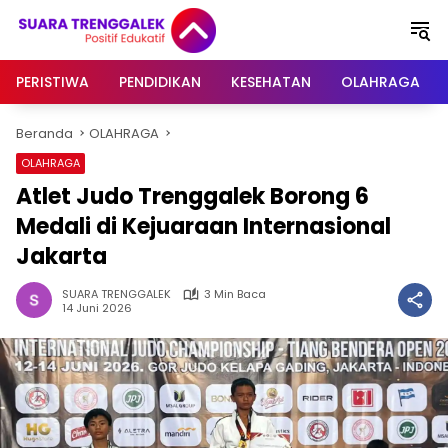
Langsung
ke
konten
PERISTIWA
PENDIDIKAN
KESEHATAN
OLAHRAGA
Beranda
OLAHRAGA
OLAHRAGA
Atlet Judo Trenggalek Borong 6
Medali di Kejuaraan Internasional
Jakarta
SUARA TRENGGALEK
3 Min Baca
14 Juni 2026