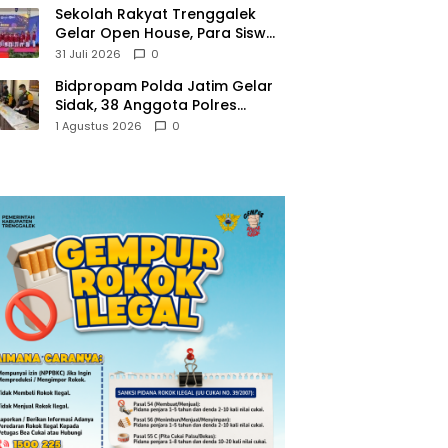
Sekolah Rakyat Trenggalek
Gelar Open House, Para Siswa
Mulai Tempati Gedung Baru
31 Juli 2026
0
Bidpropam Polda Jatim Gelar
Sidak, 38 Anggota Polres
Trenggalek di Tes Urine
1 Agustus 2026
0