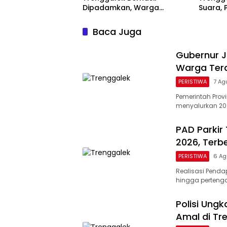
Dipadamkan, Warga
Suara, 
Diimbau Waspada Karhutla
Enggan
Baca Juga
Gubernur Ja
Warga Terd
PERISTIWA
7 Ag
Pemerintah Prov
menyalurkan 20 r
PAD Parkir
2026, Terb
PERISTIWA
6 Ag
Realisasi Pendap
hingga perteng
Polisi Ung
Amal di Tr