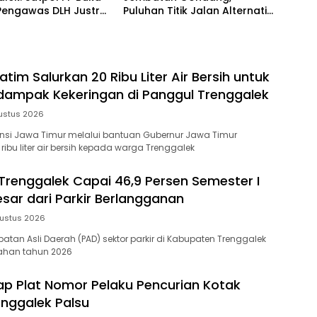
Pengawas DLH Justru
Puluhan Titik Jalan Alternatif
 Bicara
di Trenggalek Alami
Kerusakan
tim Salurkan 20 Ribu Liter Air Bersih untuk
ampak Kekeringan di Panggul Trenggalek
ustus 2026
insi Jawa Timur melalui bantuan Gubernur Jawa Timur
ibu liter air bersih kepada warga Trenggalek
 Trenggalek Capai 46,9 Persen Semester I
esar dari Parkir Berlangganan
ustus 2026
atan Asli Daerah (PAD) sektor parkir di Kabupaten Trenggalek
ahan tahun 2026
kap Plat Nomor Pelaku Pencurian Kotak
enggalek Palsu