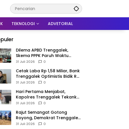
IK
TEKNOLOGI
ADVETORIAL
puler
Dilema APBD Trenggalek,
Skema PPPK Paruh Waktu
Mengemuka Demi Pangkas Rp
31 Juli 2026
0
257 Miliar
Cetak Laba Rp 1,58 Miliar, Bank
Trenggalek Optimistis Bidik Rp
3 Miliar hingga Akhir Tahun
31 Juli 2026
0
Hari Pertama Menjabat,
Kapolres Trenggalek Tekankan
Anggota Disiplin Hindari
31 Juli 2026
0
Pelanggaran
​Rajut Semangat Gotong
Royong, Demokrat Trenggalek
Gaungkan Gerakan Langit Biru
31 Juli 2026
0
di Pantai Konang