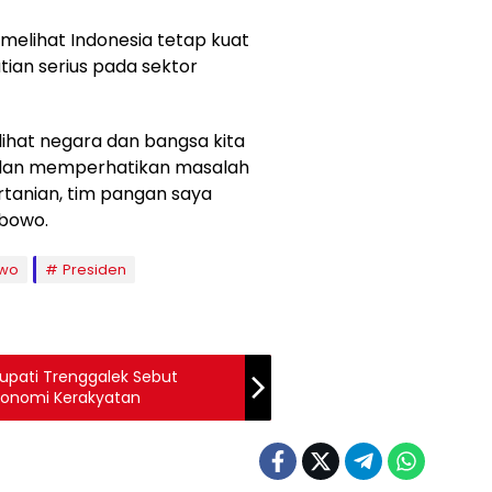
 melihat Indonesia tetap kuat
ian serius pada sektor
lihat negara dan bangsa kita
us dan memperhatikan masalah
ertanian, tim pangan saya
abowo.
wo
Presiden
Bupati Trenggalek Sebut
konomi Kerakyatan