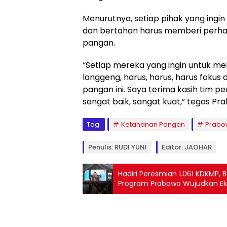
Menurutnya, setiap pihak yang ingin
dan bertahan harus memberi perhat
pangan.
“Setiap mereka yang ingin untuk me
langgeng, harus, harus, harus fok
pangan ini. Saya terima kasih tim p
sangat baik, sangat kuat,” tegas Pr
Tag:
Ketahanan Pangan
Prabo
Penulis: RUDI YUNI
Editor: JAOHAR
Hadiri Peresmian 1.061 KDKMP, 
Program Prabowo Wujudkan E