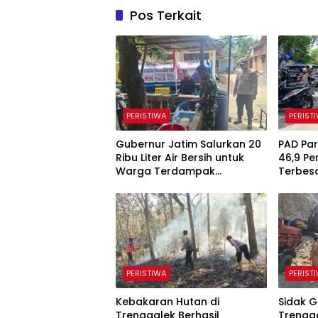
Pos Terkait
PERISTIWA
PERIST
Gubernur Jatim Salurkan 20
PAD Par
Ribu Liter Air Bersih untuk
46,9 Pe
Warga Terdampak
Terbesa
Kekeringan di Panggul
Berlan
Trenggalek
PERISTIWA
PERIST
Kebakaran Hutan di
Sidak G
Trenggalek Berhasil
Trengga