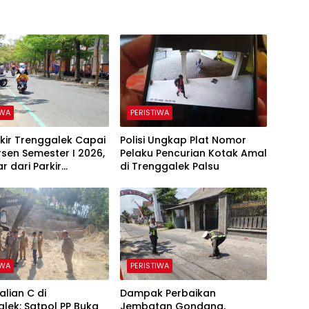
IWA
PERISTIWA
kir Trenggalek Capai
Polisi Ungkap Plat Nomor
rsen Semester I 2026,
Pelaku Pencurian Kotak Amal
r dari Parkir
di Trenggalek Palsu
gganan
IWA
PERISTIWA
alian C di
Dampak Perbaikan
lek: Satpol PP Buka
Jembatan Gondang,