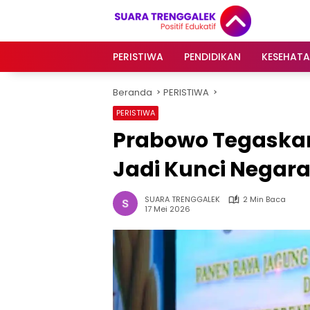
Langsung
ke
konten
PERISTIWA
PENDIDIKAN
KESEHAT
Beranda
PERISTIWA
PERISTIWA
Prabowo Tegaska
Jadi Kunci Negar
SUARA TRENGGALEK
2 Min Baca
17 Mei 2026