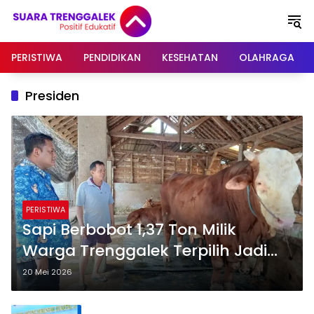
Langsung
ke
konten
PERISTIWA
PENDIDIKAN
KESEHATAN
OLAHRAGA
Presiden
PERISTIWA
Sapi Berbobot 1,37 Ton Milik
Warga Trenggalek Terpilih Jadi
Hewan Kurban Presiden Prabowo
20 Mei 2026