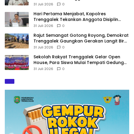
Terancam Sanksi
31 Juli 2026
0
Hari Pertama Menjabat, Kapolres
Trenggalek Tekankan Anggota Disiplin
Hindari Pelanggaran
31 Juli 2026
0
​Rajut Semangat Gotong Royong, Demokrat
Trenggalek Gaungkan Gerakan Langit Biru
di Pantai Konang
31 Juli 2026
0
Sekolah Rakyat Trenggalek Gelar Open
House, Para Siswa Mulai Tempati Gedung
Baru
31 Juli 2026
0