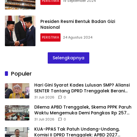
PERISTIWA
19 September 2024
Presiden Resmi Bentuk Badan Gizi
Nasional
PERISTIWA
24 Agustus 2024
Selengkapnya
Populer
Hari Gini Syarat Kades Lulusan SMP? Aliansi
SENTER Tantang DPRD Trenggalek Berani
Gunakan Open Legal Policy!
31 Juli 2026
0
Dilema APBD Trenggalek, Skema PPPK Paruh
Waktu Mengemuka Demi Pangkas Rp 257
Miliar
31 Juli 2026
0
KUA-PPAS Tak Patuh Undang-Undang,
Komisi II DPRD Trenggalek: APBD 2027