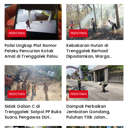
PERISTIWA
PERISTIWA
Polisi Ungkap Plat Nomor
Kebakaran Hutan di
Pelaku Pencurian Kotak
Trenggalek Berhasil
Amal di Trenggalek Palsu
Dipadamkan, Warga
Diimbau Waspada
Karhutla
PERISTIWA
PERISTIWA
Sidak Galian C di
Dampak Perbaikan
Trenggalek: Satpol PP Buka
Jembatan Gondang,
Suara, Pengawas DLH
Puluhan Titik Jalan
Justru Enggan Bicara
Alternatif di Trenggalek