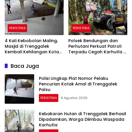
Alami Kerusakan
PERISTIWA
PERISTIWA
4 Kali Kebobolan Maling,
Polsek Bendungan dan
Masjid di Trenggalek
Perhutani Perkuat Patroli
Kembali Kehilangan Kotak
Terpadu Cegah Karhutla di
Amal Rp 5 Juta
Kawasan Hutan
Trenggalek
Baca Juga
Polisi Ungkap Plat Nomor Pelaku
Pencurian Kotak Amal di Trenggalek
Palsu
PERISTIWA
6 Agustus 2026
Kebakaran Hutan di Trenggalek Berhasil
Dipadamkan, Warga Diimbau Waspada
Karhutla