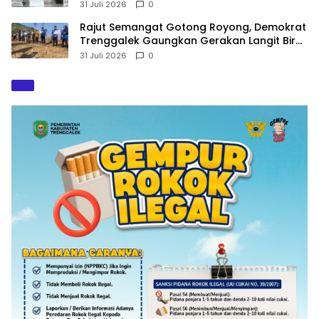
Hindari Pelanggaran
31 Juli 2026
0
​Rajut Semangat Gotong Royong, Demokrat
Trenggalek Gaungkan Gerakan Langit Biru
di Pantai Konang
31 Juli 2026
0