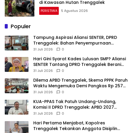
di Kawasan Hutan Trenggalek
PERISTIWA
5 Agustus 2026
Populer
Tampung Aspirasi Aliansi SENTER, DPRD
Trenggalek: Bahan Penyempurnaan
Raperda Desa dan Pilkades
31 Juli 2026
0
Hari Gini Syarat Kades Lulusan SMP? Aliansi
SENTER Tantang DPRD Trenggalek Berani
Gunakan Open Legal Policy!
31 Juli 2026
0
Dilema APBD Trenggalek, Skema PPPK Paruh
Waktu Mengemuka Demi Pangkas Rp 257
Miliar
31 Juli 2026
0
KUA-PPAS Tak Patuh Undang-Undang,
Komisi II DPRD Trenggalek: APBD 2027
Terancam Sanksi
31 Juli 2026
0
Hari Pertama Menjabat, Kapolres
Trenggalek Tekankan Anggota Disiplin