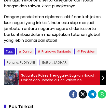
kemajuan ekonomi, serta kesejahteraan sosial
bangsa dan rakyat kita,” pungkasnya.
Dengan pendekatan diplomasi aktif dan kebijakan
luar negeri yang inklusif, Indonesia siap menjadi
jembatan antara negara-negara di dunia, serta
berkontribusi dalam menciptakan tatanan global
yang lebih damai dan stabil.
Tag:
Dunia
Prabowo Subianto
Presiden
Penulis: RUDI YUNI
Editor: JAOHAR
Satlantas Polres Trenggalek Bagikan Hadiah
Coklat dan Boneka di Hari Valentine
Pos Terkait