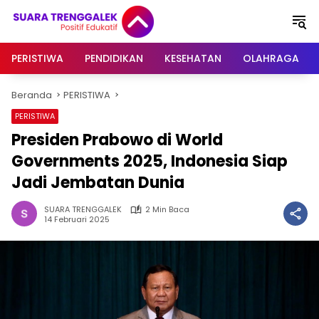
Langsung
ke
konten
PERISTIWA
PENDIDIKAN
KESEHATAN
OLAHRAGA
Beranda
PERISTIWA
PERISTIWA
Presiden Prabowo di World
Governments 2025, Indonesia Siap
Jadi Jembatan Dunia
SUARA TRENGGALEK
2 Min Baca
14 Februari 2025