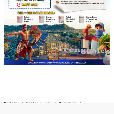
Redaksi
Tentang Kami
Pedoman
Hak Jawab
Kode Etik
Disclaimer