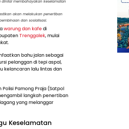
a dinilai membahayakan keselamatan
astikan akan melakukan penertiban
embinaan dan sosialisasi.
ya
warung dan kafe
di
abupaten
Trenggalek
, mulai
kat.
nfaatkan bahu jalan sebagai
si pelanggan di tepi aspal,
kelancaran lalu lintas dan
 Polisi Pamong Praja (Satpol
engambil langkah penertiban
edagang yang melanggar
ggu Keselamatan