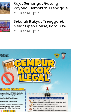
​Rajut Semangat Gotong
Royong, Demokrat Trenggalek
Gaungkan Gerakan Langit Biru
31 Juli 2026
0
di Pantai Konang
Sekolah Rakyat Trenggalek
Gelar Open House, Para Siswa
Mulai Tempati Gedung Baru
31 Juli 2026
0