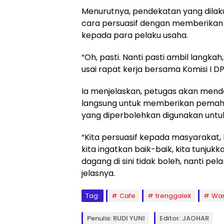
Menurutnya, pendekatan yang dil
cara persuasif dengan memberikan 
kepada para pelaku usaha.
“Oh, pasti. Nanti pasti ambil langkah
usai rapat kerja bersama Komisi I D
Ia menjelaskan, petugas akan men
langsung untuk memberikan pema
yang diperbolehkan digunakan untuk
“Kita persuasif kepada masyarakat, ki
kita ingatkan baik-baik, kita tunjukk
dagang di sini tidak boleh, nanti pel
jelasnya.
Tag:
Cafe
trenggalek
Wa
Penulis: RUDI YUNI
Editor: JAOHAR