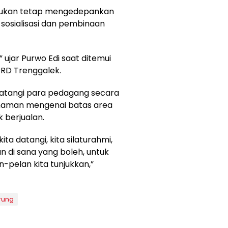
akukan tetap mengedepankan
sosialisasi dan pembinaan
,” ujar Purwo Edi saat ditemui
PRD Trenggalek.
datangi para pedagang secara
haman mengenai batas area
 berjualan.
ta datangi, kita silaturahmi,
an di sana yang boleh, untuk
an-pelan kita tunjukkan,”
rung