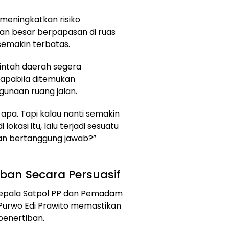
 meningkatkan risiko
an besar berpapasan di ruas
semakin terbatas.
intah daerah segera
 apabila ditemukan
unaan ruang jalan.
apa. Tapi kalau nanti semakin
okasi itu, lalu terjadi sesuatu
akan bertanggung jawab?”
iban Secara Persuasif
epala Satpol PP dan Pemadam
Purwo Edi Prawito memastikan
penertiban.