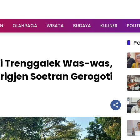
AN
OLAHRAGA
WISATA
BUDAYA
KULINER
POLIT
Po
i Trenggalek Was-was,
rigjen Soetran Gerogoti