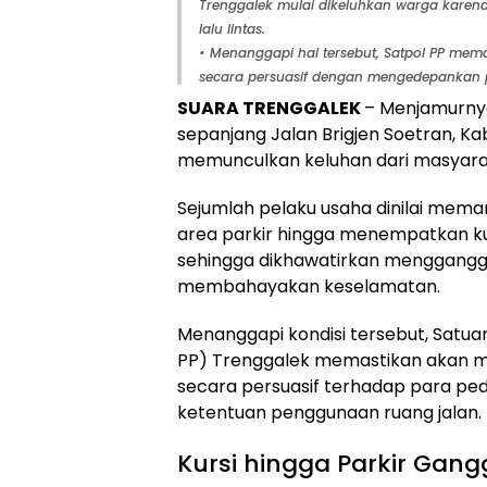
Trenggalek mulai dikeluhkan warga karen
lalu lintas.
• Menanggapi hal tersebut, Satpol PP mem
secara persuasif dengan mengedepankan p
SUARA TRENGGALEK
– Menjamurn
sepanjang Jalan Brigjen Soetran, K
memunculkan keluhan dari masyara
Sejumlah pelaku usaha dinilai mema
area parkir hingga menempatkan kur
sehingga dikhawatirkan mengganggu 
membahayakan keselamatan.
Menanggapi kondisi tersebut, Satuan
PP) Trenggalek memastikan akan m
secara persuasif terhadap para p
ketentuan penggunaan ruang jalan.
Kursi hingga Parkir Gan