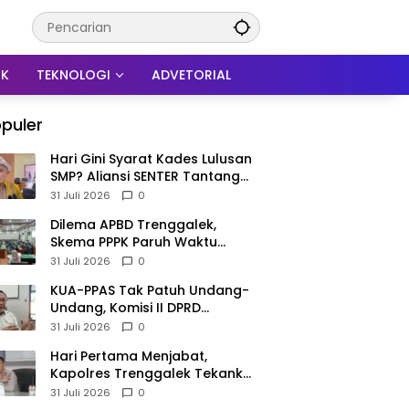
IK
TEKNOLOGI
ADVETORIAL
puler
Hari Gini Syarat Kades Lulusan
SMP? Aliansi SENTER Tantang
DPRD Trenggalek Berani
31 Juli 2026
0
Gunakan Open Legal Policy!
Dilema APBD Trenggalek,
Skema PPPK Paruh Waktu
Mengemuka Demi Pangkas Rp
31 Juli 2026
0
257 Miliar
KUA-PPAS Tak Patuh Undang-
Undang, Komisi II DPRD
Trenggalek: APBD 2027
31 Juli 2026
0
Terancam Sanksi
Hari Pertama Menjabat,
Kapolres Trenggalek Tekankan
Anggota Disiplin Hindari
31 Juli 2026
0
Pelanggaran