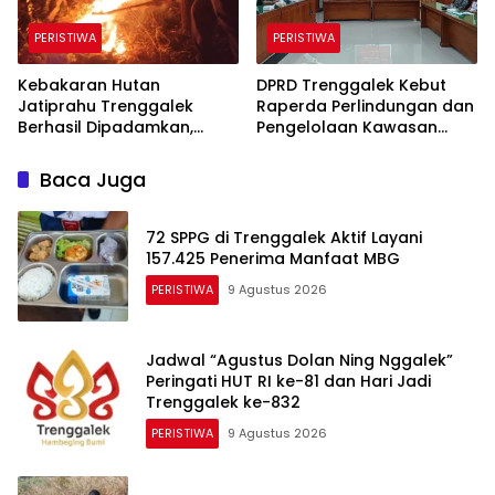
PERISTIWA
PERISTIWA
Kebakaran Hutan
DPRD Trenggalek Kebut
Jatiprahu Trenggalek
Raperda Perlindungan dan
Berhasil Dipadamkan,
Pengelolaan Kawasan
Petugas Hadapi Medan
Ekosistem Esensial Karst
Sulit
Baca Juga
72 SPPG di Trenggalek Aktif Layani
157.425 Penerima Manfaat MBG
PERISTIWA
9 Agustus 2026
Jadwal “Agustus Dolan Ning Nggalek”
Peringati HUT RI ke-81 dan Hari Jadi
Trenggalek ke-832
PERISTIWA
9 Agustus 2026