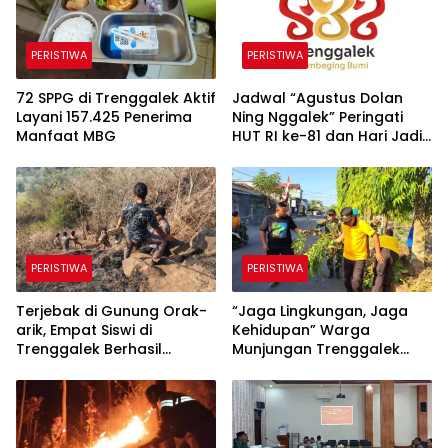
PERISTIWA
PERISTIWA
72 SPPG di Trenggalek Aktif
Jadwal “Agustus Dolan
Layani 157.425 Penerima
Ning Nggalek” Peringati
Manfaat MBG
HUT RI ke-81 dan Hari Jadi
Trenggalek ke-832
PERISTIWA
PERISTIWA
Terjebak di Gunung Orak-
“​Jaga Lingkungan, Jaga
arik, Empat Siswi di
Kehidupan” Warga
Trenggalek Berhasil
Munjungan Trenggalek
Dievakuasi
Maknai Kemerdekaan
Lewat Bersih Sungai dan
Donor Darah