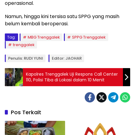
operasional.
Namun, hingga kini tersisa satu SPPG yang masih
belum kembali beroperasi.
Tag:
MBG Trenggalek
SPPG Trenggalek
trenggalek
Penulis: RUDI YUNI
Editor: JAOHAR
Kapolres Trenggalek Uji Respons Call Center
110, Polisi Tiba di Lokasi dalam 10 Menit
Pos Terkait