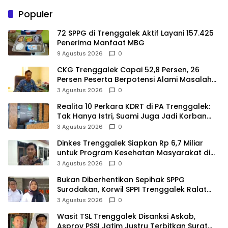
Populer
72 SPPG di Trenggalek Aktif Layani 157.425
Penerima Manfaat MBG
9 Agustus 2026
0
CKG Trenggalek Capai 52,8 Persen, 26
Persen Peserta Berpotensi Alami Masalah
Kejiwaan
3 Agustus 2026
0
Realita 10 Perkara KDRT di PA Trenggalek:
Tak Hanya Istri, Suami Juga Jadi Korban
Kekerasan
3 Agustus 2026
0
Dinkes Trenggalek Siapkan Rp 6,7 Miliar
untuk Program Kesehatan Masyarakat di
2027
3 Agustus 2026
0
Bukan Diberhentikan Sepihak SPPG
Surodakan, Korwil SPPI Trenggalek Ralat
Pernyataan Soal Permata Umat Tolak MBG
3 Agustus 2026
0
Wasit TSL Trenggalek Disanksi Askab,
Asprov PSSI Jatim Justru Terbitkan Surat