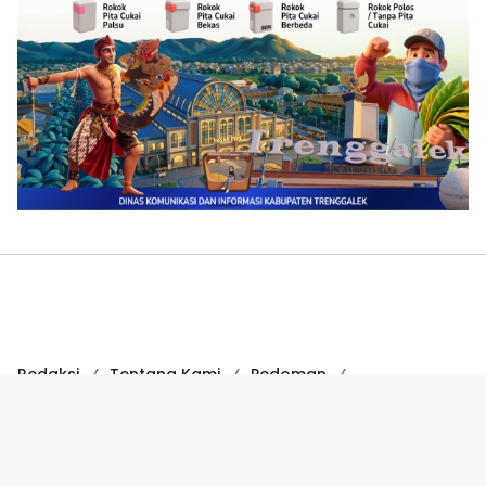
Redaksi
Tentang Kami
Pedoman
Hak Jawab
Kode Etik
Disclaimer
Kode Etik Jurnalistik
Perlindungan Profesi Wartawan
COPYRIGHT © 2024 SUARATRENGGALEK.COM