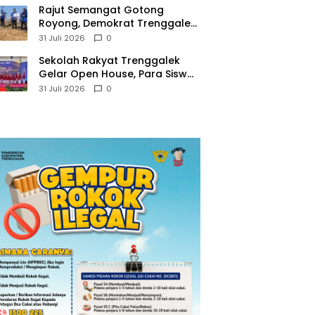
​Rajut Semangat Gotong
Royong, Demokrat Trenggalek
Gaungkan Gerakan Langit Biru
31 Juli 2026
0
di Pantai Konang
Sekolah Rakyat Trenggalek
Gelar Open House, Para Siswa
Mulai Tempati Gedung Baru
31 Juli 2026
0