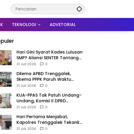
IK
TEKNOLOGI
ADVETORIAL
puler
Hari Gini Syarat Kades Lulusan
SMP? Aliansi SENTER Tantang
DPRD Trenggalek Berani
31 Juli 2026
0
Gunakan Open Legal Policy!
Dilema APBD Trenggalek,
Skema PPPK Paruh Waktu
Mengemuka Demi Pangkas Rp
31 Juli 2026
0
257 Miliar
KUA-PPAS Tak Patuh Undang-
Undang, Komisi II DPRD
Trenggalek: APBD 2027
31 Juli 2026
0
Terancam Sanksi
Hari Pertama Menjabat,
Kapolres Trenggalek Tekankan
Anggota Disiplin Hindari
31 Juli 2026
0
Pelanggaran