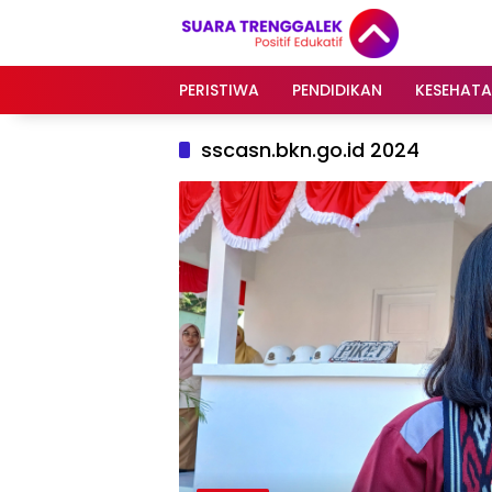
Langsung
ke
konten
PERISTIWA
PENDIDIKAN
KESEHAT
sscasn.bkn.go.id 2024