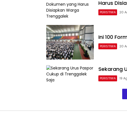
Harus Disi
PERISTIWA
20 A
Ini 100 Fo
PERISTIWA
20 A
Sekarang U
PERISTIWA
19 A