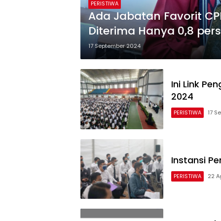
PERISTIWA
Ada Jabatan Favorit CP
Diterima Hanya 0,8 per
17 September 2024
Ini Link P
2024
PERISTIWA
17 S
Instansi P
PERISTIWA
22 A