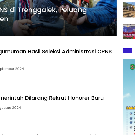
NS di Trenggalek, Peluang
sen
engumuman Hasil Seleksi Administrasi CPNS
eptember 2024
emerintah Dilarang Rekrut Honorer Baru
gustus 2024