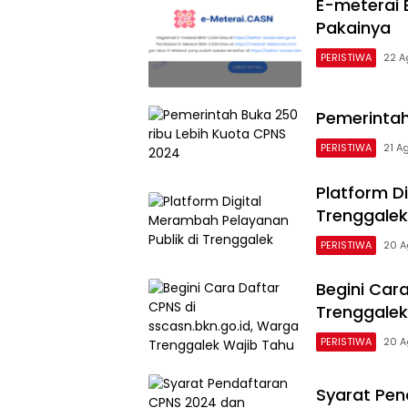
E-meterai 
Pakainya
PERISTIWA
22 A
Pemerintah
PERISTIWA
21 A
Platform D
Trenggalek
PERISTIWA
20 A
Begini Car
Trenggalek
PERISTIWA
20 A
Syarat Pe