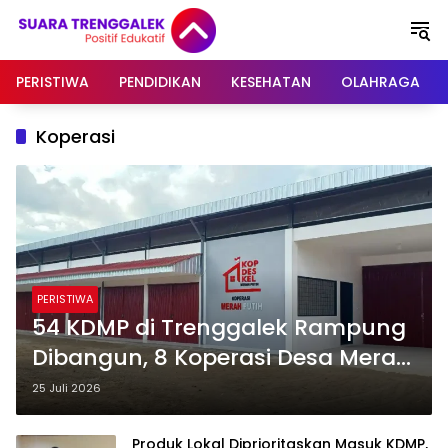
Langsung
ke
konten
PERISTIWA
PENDIDIKAN
KESEHATAN
OLAHRAGA
Koperasi
PERISTIWA
54 KDMP di Trenggalek Rampung
Dibangun, 8 Koperasi Desa Merah
Putih Mulai Beroperasi
25 Juli 2026
Produk Lokal Diprioritaskan Masuk KDMP,