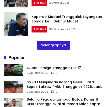
PERISTIWA
2 Oktober 2025
Koperasi Madani Trenggalek Layangkan
Somasi ke 11 Debitur Macet
PERISTIWA
30 September 2025
Selengkapnya
Populer
Skuad Persiga Trenggalek U-17
8 Agustus 2026
0
SMPN 1 Munjungan Borong Gelar Juara
Sepak Takraw PHBN Trenggalek 2026, Jadi
Modal Menuju POPDA Jatim
2 Agustus 2026
0
Belanja Pegawai Lampaui Batas, Komisi II
DPRD Trenggalek Nilai Pemda Salah Kaprah