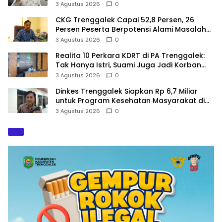
dalam Perencanaan
3 Agustus 2026
0
CKG Trenggalek Capai 52,8 Persen, 26
Persen Peserta Berpotensi Alami Masalah
Kejiwaan
3 Agustus 2026
0
Realita 10 Perkara KDRT di PA Trenggalek:
Tak Hanya Istri, Suami Juga Jadi Korban
Kekerasan
3 Agustus 2026
0
Dinkes Trenggalek Siapkan Rp 6,7 Miliar
untuk Program Kesehatan Masyarakat di
2027
3 Agustus 2026
0