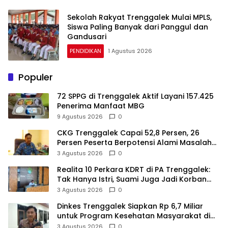
Sekolah Rakyat Trenggalek Mulai MPLS,
Siswa Paling Banyak dari Panggul dan
Gandusari
PENDIDIKAN
1 Agustus 2026
Populer
72 SPPG di Trenggalek Aktif Layani 157.425
Penerima Manfaat MBG
9 Agustus 2026
0
CKG Trenggalek Capai 52,8 Persen, 26
Persen Peserta Berpotensi Alami Masalah
Kejiwaan
3 Agustus 2026
0
Realita 10 Perkara KDRT di PA Trenggalek:
Tak Hanya Istri, Suami Juga Jadi Korban
Kekerasan
3 Agustus 2026
0
Dinkes Trenggalek Siapkan Rp 6,7 Miliar
untuk Program Kesehatan Masyarakat di
2027
3 Agustus 2026
0