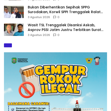
Bukan Diberhentikan Sepihak SPPG
Surodakan, Korwil SPPI Trenggalek Ralat
Pernyataan Soal Permata Umat Tolak MBG
3 Agustus 2026
0
Wasit TSL Trenggalek Disanksi Askab,
Asprov PSSI Jatim Justru Terbitkan Surat
Tugas di Hari yang Sama
3 Agustus 2026
0