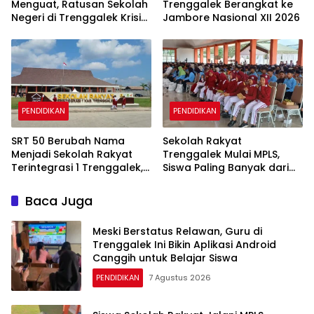
Menguat, Ratusan Sekolah
Trenggalek Berangkat ke
Negeri di Trenggalek Krisis
Jambore Nasional XII 2026
Murid Baru
PENDIDIKAN
PENDIDIKAN
SRT 50 Berubah Nama
Sekolah Rakyat
Menjadi Sekolah Rakyat
Trenggalek Mulai MPLS,
Terintegrasi 1 Trenggalek,
Siswa Paling Banyak dari
Nomenklatur Berubah
Panggul dan Gandusari
Baca Juga
Meski Berstatus Relawan, Guru di
Trenggalek Ini Bikin Aplikasi Android
Canggih untuk Belajar Siswa
PENDIDIKAN
7 Agustus 2026