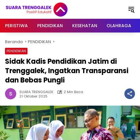
Langsung
ke
konten
PERISTIWA
PENDIDIKAN
KESEHATAN
OLAHRAGA
Beranda
PENDIDIKAN
PENDIDIKAN
Sidak Kadis Pendidikan Jatim di
Trenggalek, Ingatkan Transparansi
dan Bebas Pungli
SUARA TRENGGALEK
2 Min Baca
21 Oktober 2025