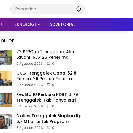
IK
TEKNOLOGI
ADVETORIAL
puler
72 SPPG di Trenggalek Aktif
Layani 157.425 Penerima
Manfaat MBG
9 Agustus 2026
0
CKG Trenggalek Capai 52,8
Persen, 26 Persen Peserta
Berpotensi Alami Masalah
3 Agustus 2026
0
Kejiwaan
Realita 10 Perkara KDRT di PA
Trenggalek: Tak Hanya Istri,
Suami Juga Jadi Korban
3 Agustus 2026
0
Kekerasan
Dinkes Trenggalek Siapkan Rp
6,7 Miliar untuk Program
Kesehatan Masyarakat di 2027
3 Agustus 2026
0