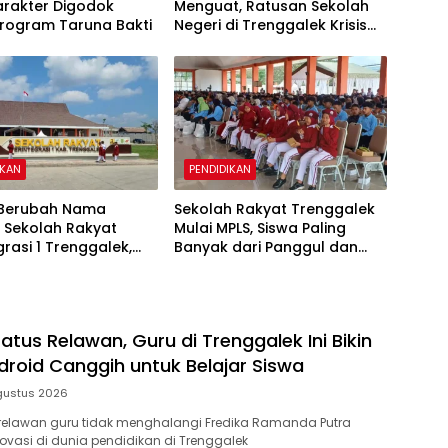
arakter Digodok
Menguat, Ratusan Sekolah
Program Taruna Bakti
Negeri di Trenggalek Krisis
Murid Baru
IKAN
PENDIDIKAN
 Berubah Nama
Sekolah Rakyat Trenggalek
 Sekolah Rakyat
Mulai MPLS, Siswa Paling
grasi 1 Trenggalek,
Banyak dari Panggul dan
latur Berubah
Gandusari
atus Relawan, Guru di Trenggalek Ini Bikin
ndroid Canggih untuk Belajar Siswa
gustus 2026
 relawan guru tidak menghalangi Fredika Ramanda Putra
novasi di dunia pendidikan di Trenggalek