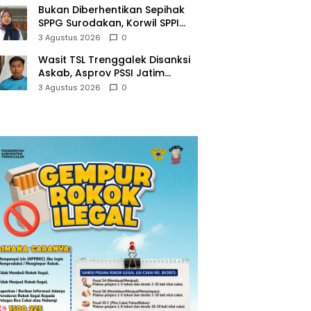
Bukan Diberhentikan Sepihak
SPPG Surodakan, Korwil SPPI
Trenggalek Ralat Pernyataan
3 Agustus 2026
0
Soal Permata Umat Tolak MBG
Wasit TSL Trenggalek Disanksi
Askab, Asprov PSSI Jatim
Justru Terbitkan Surat Tugas di
3 Agustus 2026
0
Hari yang Sama