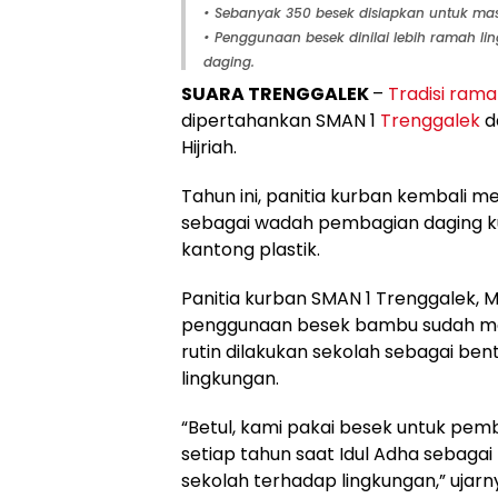
• Sebanyak 350 besek disiapkan untuk ma
• Penggunaan besek dinilai lebih ramah 
daging.
SUARA TRENGGALEK
–
Tradisi rama
dipertahankan SMAN 1
Trenggalek
d
Hijriah.
Tahun ini, panitia kurban kembali
sebagai wadah pembagian daging k
kantong plastik.
Panitia kurban SMAN 1 Trenggalek, 
penggunaan besek bambu sudah men
rutin dilakukan sekolah sebagai be
lingkungan.
“Betul, kami pakai besek untuk pemb
setiap tahun saat Idul Adha sebaga
sekolah terhadap lingkungan,” ujarn