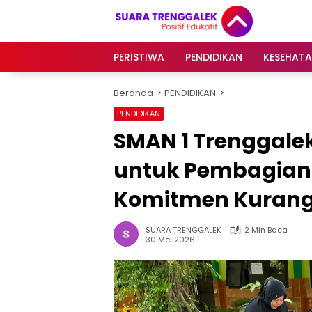
Langsung
ke
konten
PERISTIWA
PENDIDIKAN
KESEHAT
Beranda
PENDIDIKAN
PENDIDIKAN
SMAN 1 Trenggal
untuk Pembagian
Komitmen Kurangi
SUARA TRENGGALEK
2 Min Baca
30 Mei 2026