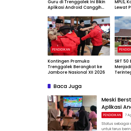
Guru di Trenggalek Ini Bikin
MPLS, K
Aplikasi Android Canggih
Lewat 
untuk Belajar Siswa
PENDIDIKAN
PENDID
Kontingen Pramuka
SRT 50
Trenggalek Berangkat ke
Menjadi
Jambore Nasional XII 2026
Terinte
Nomenk
Baca Juga
Meski Berst
Aplikasi A
PENDIDIKAN
7 A
Status sebagai
untuk terus beri