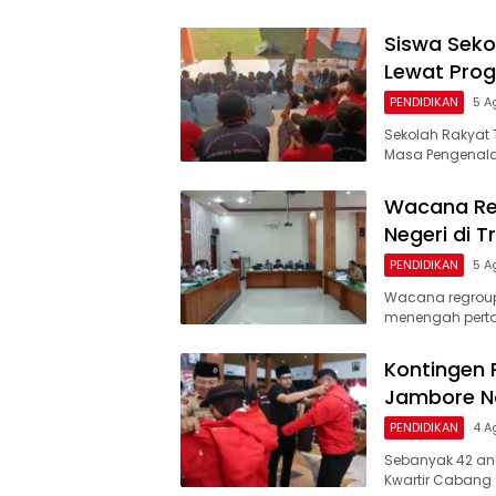
Siswa Seko
Lewat Prog
PENDIDIKAN
5 A
Sekolah Rakyat 
Masa Pengenala
Wacana Re
Negeri di T
PENDIDIKAN
5 A
Wacana regroup
menengah perta
Kontingen 
Jambore Na
PENDIDIKAN
4 A
Sebanyak 42 an
Kwartir Cabang 