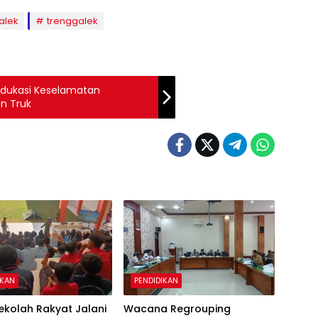
alek
trenggalek
Edukasi Keselamatan
n Truk
IKAN
PENDIDIKAN
ekolah Rakyat Jalani
Wacana Regrouping