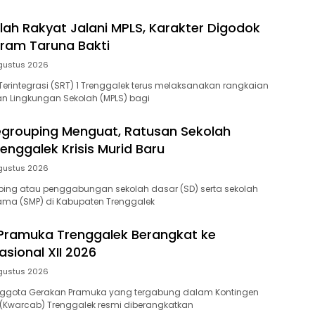
lah Rakyat Jalani MPLS, Karakter Digodok
ram Taruna Bakti
gustus 2026
Terintegrasi (SRT) 1 Trenggalek terus melaksanakan rangkaian
n Lingkungan Sekolah (MPLS) bagi
grouping Menguat, Ratusan Sekolah
renggalek Krisis Murid Baru
gustus 2026
ing atau penggabungan sekolah dasar (SD) serta sekolah
ma (SMP) di Kabupaten Trenggalek
Pramuka Trenggalek Berangkat ke
sional XII 2026
gustus 2026
ggota Gerakan Pramuka yang tergabung dalam Kontingen
(Kwarcab) Trenggalek resmi diberangkatkan