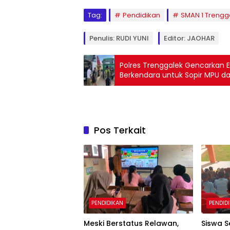
Tag:
Pendidikan
SMAN 1 Trengg
Penulis: RUDI YUNI
Editor: JAOHAR
Polres Trenggalek Gencarkan 
Berkendara untuk Sopir MPU da
Pos Terkait
PENDIDIKAN
PENDID
Meski Berstatus Relawan,
Siswa S