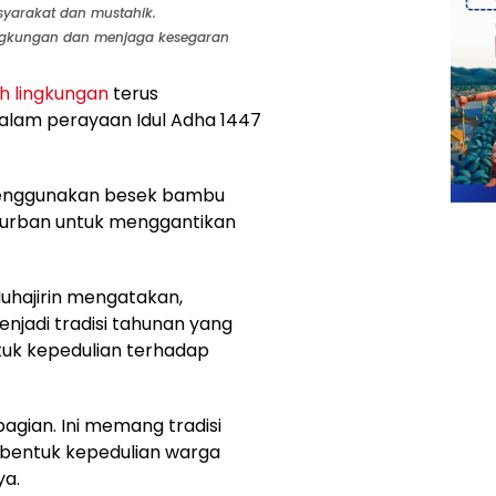
syarakat dan mustahik.
lingkungan dan menjaga kesegaran
h lingkungan
terus
alam perayaan Idul Adha 1447
 menggunakan besek bambu
urban untuk menggantikan
Muhajirin mengatakan,
jadi tradisi tahunan yang
ntuk kepedulian terhadap
agian. Ini memang tradisi
i bentuk kepedulian warga
ya.