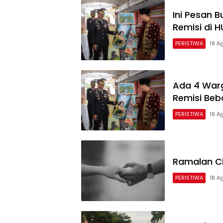
Ini Pesan 
Remisi di H
PERISTIWA
19 A
Suara
Trenggalek
Ada 4 Warg
Remisi Beb
PERISTIWA
19 A
Ramalan Ci
PERISTIWA
18 A