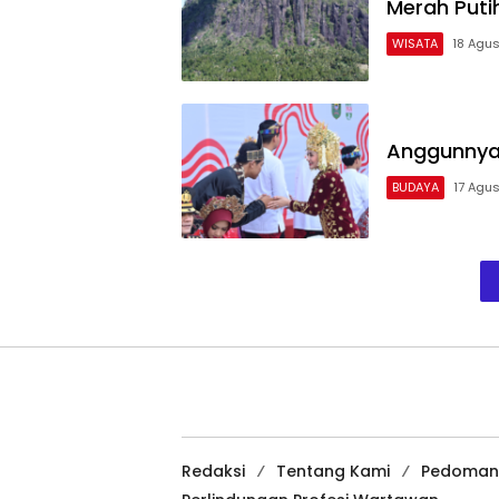
Merah Puti
WISATA
18 Agu
Anggunnya 
BUDAYA
17 Agu
Redaksi
Tentang Kami
Pedoman