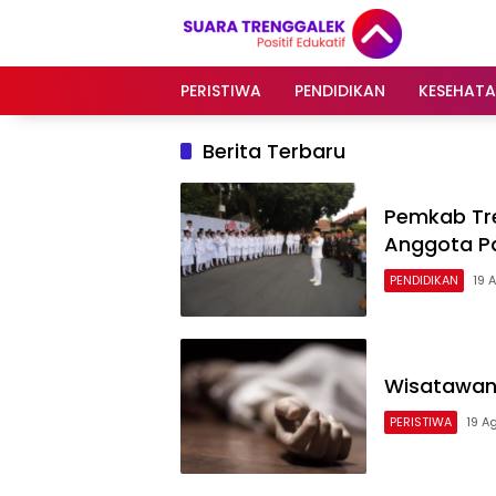
Langsung
ke
konten
PERISTIWA
PENDIDIKAN
KESEHAT
Berita Terbaru
Pemkab Tr
Anggota P
PENDIDIKAN
19 
Wisatawan 
PERISTIWA
19 A