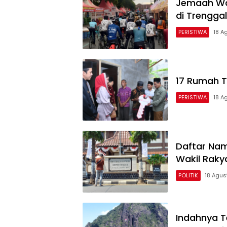
Jemaah Wa
di Trengga
PERISTIWA
18 A
17 Rumah T
PERISTIWA
18 A
Daftar Nam
Wakil Raky
POLITIK
18 Agus
Indahnya T