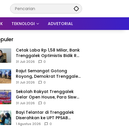
IK
TEKNOLOGI
ADVETORIAL
puler
Cetak Laba Rp 1,58 Miliar, Bank
Trenggalek Optimistis Bidik Rp
3 Miliar hingga Akhir Tahun
31 Juli 2026
0
​Rajut Semangat Gotong
Royong, Demokrat Trenggalek
Gaungkan Gerakan Langit Biru
31 Juli 2026
0
di Pantai Konang
Sekolah Rakyat Trenggalek
Gelar Open House, Para Siswa
Mulai Tempati Gedung Baru
31 Juli 2026
0
Bayi Telantar di Trenggalek
Diserahkan ke UPT PPSAB
Sidoarjo, Belum Bisa Langsung
1 Agustus 2026
0
Diadopsi