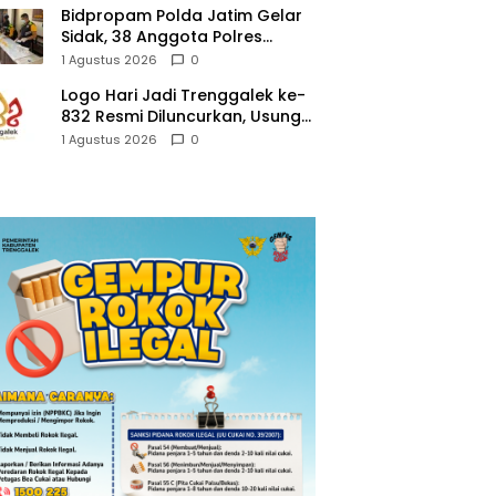
Bidpropam Polda Jatim Gelar
Sidak, 38 Anggota Polres
Trenggalek di Tes Urine
1 Agustus 2026
0
Logo Hari Jadi Trenggalek ke-
832 Resmi Diluncurkan, Usung
Tema “Hambeging Bumi”
1 Agustus 2026
0
Gaungkan Harmoni dengan
Alam