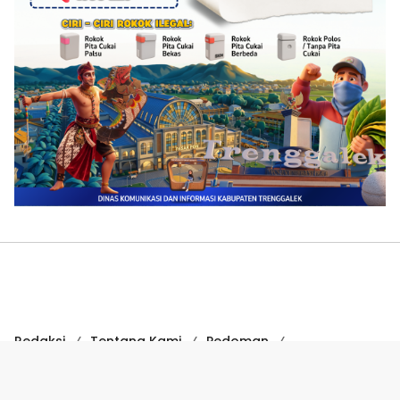
Redaksi
Tentang Kami
Pedoman
Hak Jawab
Kode Etik
Disclaimer
Kode Etik Jurnalistik
Perlindungan Profesi Wartawan