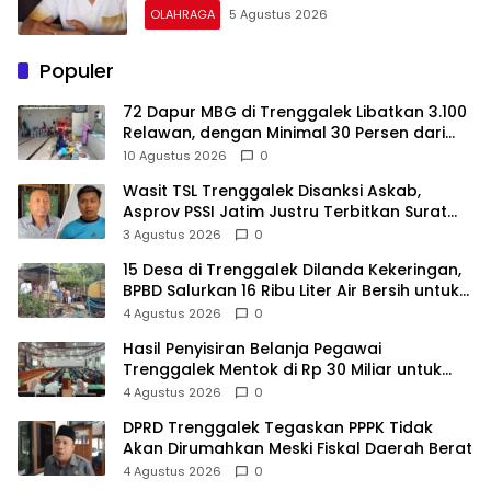
OLAHRAGA
5 Agustus 2026
Populer
72 Dapur MBG di Trenggalek Libatkan 3.100
Relawan, dengan Minimal 30 Persen dari
Desil 1 dan 2
10 Agustus 2026
0
Wasit TSL Trenggalek Disanksi Askab,
Asprov PSSI Jatim Justru Terbitkan Surat
Tugas di Hari yang Sama
3 Agustus 2026
0
15 Desa di Trenggalek Dilanda Kekeringan,
BPBD Salurkan 16 Ribu Liter Air Bersih untuk
900 Warga
4 Agustus 2026
0
Hasil Penyisiran Belanja Pegawai
Trenggalek Mentok di Rp 30 Miliar untuk
Infrastruktur
4 Agustus 2026
0
DPRD Trenggalek Tegaskan PPPK Tidak
Akan Dirumahkan Meski Fiskal Daerah Berat
4 Agustus 2026
0