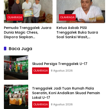
OLAHRAGA
OLAHRAGA
Pemuda Trenggalek Juara
Ketua Askab PSSI
Dunia Magic Chess,
Trenggalek Buka Suara
Dispora Siapkan
Soal Sanksi Wasit,
Pembinaan Berkelanjutan
Dipersilakan Ajukan
Atlet Esports
Banding
Baca Juga
Skuad Persiga Trenggalek U-17
OLAHRAGA
8 Agustus 2026
Trenggalek Jadi Tuan Rumah Piala
Soeratin, Koni Andalkan Skuad Pemain
Lokal U-17
OLAHRAGA
8 Agustus 2026