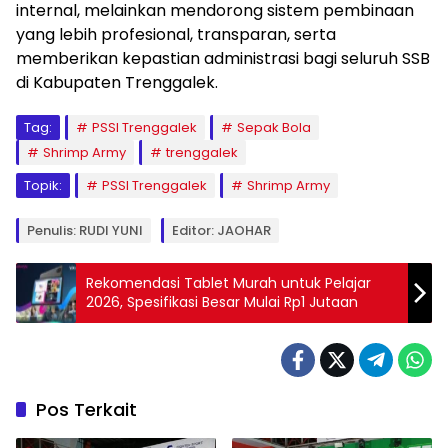
internal, melainkan mendorong sistem pembinaan
yang lebih profesional, transparan, serta
memberikan kepastian administrasi bagi seluruh SSB
di Kabupaten Trenggalek.
Tag:
PSSI Trenggalek
Sepak Bola
Shrimp Army
trenggalek
Topik:
PSSI Trenggalek
Shrimp Army
Penulis: RUDI YUNI
Editor: JAOHAR
Rekomendasi Tablet Murah untuk Pelajar
2026, Spesifikasi Besar Mulai Rp1 Jutaan
Pos Terkait