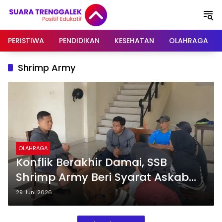
Langsung
ke
konten
PERISTIWA
PENDIDIKAN
KESEHATAN
OLAHRAGA
Shrimp Army
OLAHRAGA
Konflik Berakhir Damai, SSB
Shrimp Army Beri Syarat Askab
PSSI Trenggalek Lakukan Evaluasi
29 Juni 2026
Total