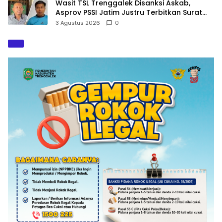
Wasit TSL Trenggalek Disanksi Askab,
Asprov PSSI Jatim Justru Terbitkan Surat
Tugas di Hari yang Sama
3 Agustus 2026
0