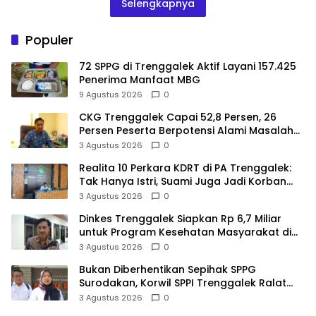
Selengkapnya
Populer
72 SPPG di Trenggalek Aktif Layani 157.425
Penerima Manfaat MBG
9 Agustus 2026
0
CKG Trenggalek Capai 52,8 Persen, 26
Persen Peserta Berpotensi Alami Masalah
Kejiwaan
3 Agustus 2026
0
Realita 10 Perkara KDRT di PA Trenggalek:
Tak Hanya Istri, Suami Juga Jadi Korban
Kekerasan
3 Agustus 2026
0
Dinkes Trenggalek Siapkan Rp 6,7 Miliar
untuk Program Kesehatan Masyarakat di
2027
3 Agustus 2026
0
Bukan Diberhentikan Sepihak SPPG
Surodakan, Korwil SPPI Trenggalek Ralat
Pernyataan Soal Permata Umat Tolak MBG
3 Agustus 2026
0