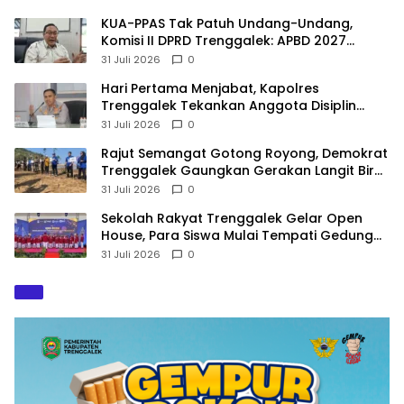
KUA-PPAS Tak Patuh Undang-Undang,
Komisi II DPRD Trenggalek: APBD 2027
Terancam Sanksi
31 Juli 2026
0
Hari Pertama Menjabat, Kapolres
Trenggalek Tekankan Anggota Disiplin
Hindari Pelanggaran
31 Juli 2026
0
​Rajut Semangat Gotong Royong, Demokrat
Trenggalek Gaungkan Gerakan Langit Biru
di Pantai Konang
31 Juli 2026
0
Sekolah Rakyat Trenggalek Gelar Open
House, Para Siswa Mulai Tempati Gedung
Baru
31 Juli 2026
0