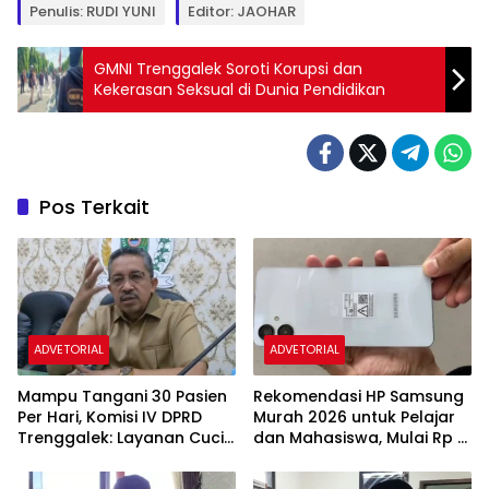
Penulis: RUDI YUNI
Editor: JAOHAR
GMNI Trenggalek Soroti Korupsi dan
Kekerasan Seksual di Dunia Pendidikan
Pos Terkait
ADVETORIAL
ADVETORIAL
Mampu Tangani 30 Pasien
Rekomendasi HP Samsung
Per Hari, Komisi IV DPRD
Murah 2026 untuk Pelajar
Trenggalek: Layanan Cuci
dan Mahasiswa, Mulai Rp 1
Darah RSUD Soedomo
Jutaan
Segera Beroperasi