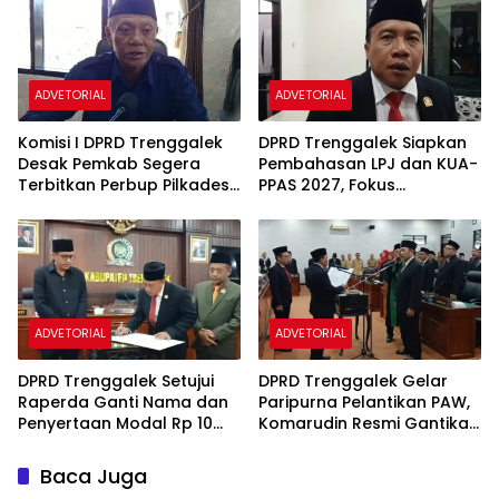
ADVETORIAL
ADVETORIAL
Komisi I DPRD Trenggalek
DPRD Trenggalek Siapkan
Desak Pemkab Segera
Pembahasan LPJ dan KUA-
Terbitkan Perbup Pilkades
PPAS 2027, Fokus
2027
Tingkatkan PAD
ADVETORIAL
ADVETORIAL
DPRD Trenggalek Setujui
DPRD Trenggalek Gelar
Raperda Ganti Nama dan
Paripurna Pelantikan PAW,
Penyertaan Modal Rp 10
Komarudin Resmi Gantikan
Miliar Bank Jwalita Jadi
Mendiang Nur Efendi
Perda
Baca Juga