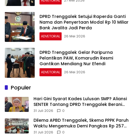
ADVETORIAL
27 Mei 2026
DPRD Trenggalek Setujui Raperda Ganti
Nama dan Penyertaan Modal Rp 10 Miliar
Bank Jwalita Jadi Perda
ADVETORIAL
26 Mei 2026
DPRD Trenggalek Gelar Paripurna
Pelantikan PAW, Komarudin Resmi
Gantikan Mendiang Nur Efendi
ADVETORIAL
26 Mei 2026
Populer
Hari Gini Syarat Kades Lulusan SMP? Aliansi
SENTER Tantang DPRD Trenggalek Berani
Gunakan Open Legal Policy!
31 Juli 2026
0
Dilema APBD Trenggalek, Skema PPPK Paruh
Waktu Mengemuka Demi Pangkas Rp 257
Miliar
31 Juli 2026
0