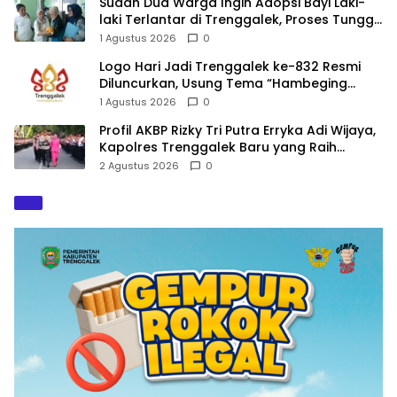
Sudah Dua Warga Ingin Adopsi Bayi Laki-
laki Terlantar di Trenggalek, Proses Tunggu
Hasil Penyelidikan
1 Agustus 2026
0
Logo Hari Jadi Trenggalek ke-832 Resmi
Diluncurkan, Usung Tema “Hambeging
Bumi” Gaungkan Harmoni dengan Alam
1 Agustus 2026
0
Profil AKBP Rizky Tri Putra Erryka Adi Wijaya,
Kapolres Trenggalek Baru yang Raih
Hattrick Pin Emas Kapolri
2 Agustus 2026
0