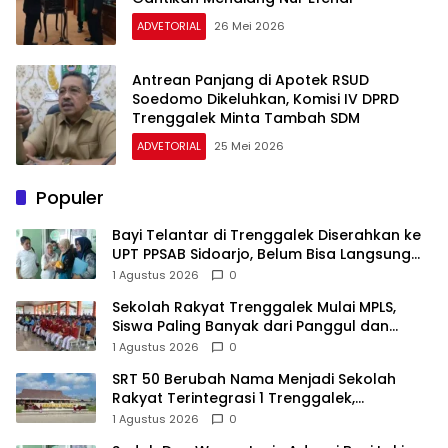
ADVETORIAL
26 Mei 2026
Antrean Panjang di Apotek RSUD
Soedomo Dikeluhkan, Komisi IV DPRD
Trenggalek Minta Tambah SDM
ADVETORIAL
25 Mei 2026
Populer
Bayi Telantar di Trenggalek Diserahkan ke
UPT PPSAB Sidoarjo, Belum Bisa Langsung
Diadopsi
1 Agustus 2026
0
Sekolah Rakyat Trenggalek Mulai MPLS,
Siswa Paling Banyak dari Panggul dan
Gandusari
1 Agustus 2026
0
SRT 50 Berubah Nama Menjadi Sekolah
Rakyat Terintegrasi 1 Trenggalek,
Nomenklatur Berubah
1 Agustus 2026
0