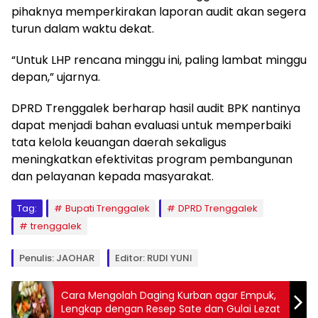
pihaknya memperkirakan laporan audit akan segera
turun dalam waktu dekat.
“Untuk LHP rencana minggu ini, paling lambat minggu
depan,” ujarnya.
DPRD Trenggalek berharap hasil audit BPK nantinya
dapat menjadi bahan evaluasi untuk memperbaiki
tata kelola keuangan daerah sekaligus
meningkatkan efektivitas program pembangunan
dan pelayanan kepada masyarakat.
Tag:
Bupati Trenggalek
DPRD Trenggalek
trenggalek
Penulis: JAOHAR
Editor: RUDI YUNI
Cara Mengolah Daging Kurban agar Empuk,
Lengkap dengan Resep Sate dan Gulai Lezat