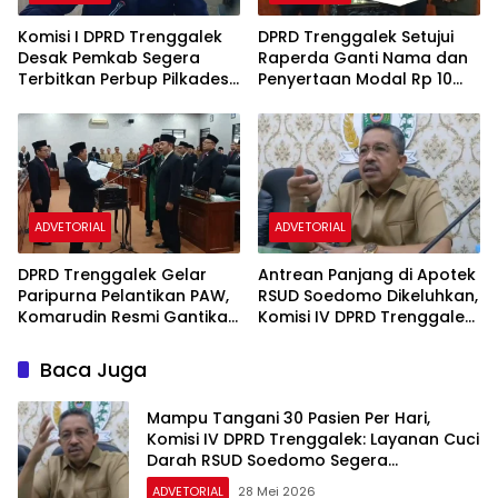
Komisi I DPRD Trenggalek
DPRD Trenggalek Setujui
Desak Pemkab Segera
Raperda Ganti Nama dan
Terbitkan Perbup Pilkades
Penyertaan Modal Rp 10
2027
Miliar Bank Jwalita Jadi
Perda
ADVETORIAL
ADVETORIAL
DPRD Trenggalek Gelar
Antrean Panjang di Apotek
Paripurna Pelantikan PAW,
RSUD Soedomo Dikeluhkan,
Komarudin Resmi Gantikan
Komisi IV DPRD Trenggalek
Mendiang Nur Efendi
Minta Tambah SDM
Baca Juga
Mampu Tangani 30 Pasien Per Hari,
Komisi IV DPRD Trenggalek: Layanan Cuci
Darah RSUD Soedomo Segera
Beroperasi
ADVETORIAL
28 Mei 2026