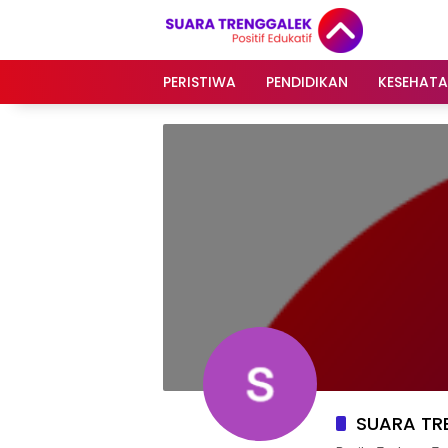
Langsung
ke
konten
PERISTIWA
PENDIDIKAN
KESEHAT
SUARA TR