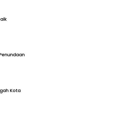
aik
 Penundaan
ngah Kota