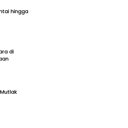
antai hingga
ra di
aan
 Mutlak