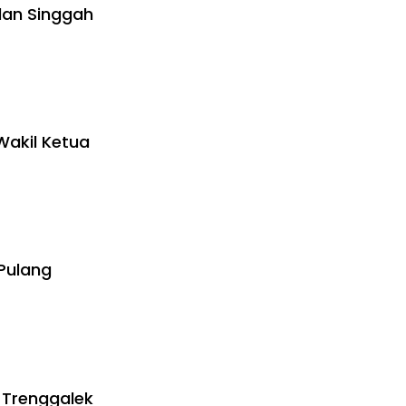
dan Singgah
Wakil Ketua
Pulang
 Trenggalek