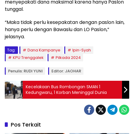
menyepakati dana maksimal karena hanya Paslon
tunggal.
“Maka tidak perlu kesepakatan dengan paslon lain,
hanya perlu dengan Bawaslu dan LO Paslon,”
jelasnya.
Tag:
Dana Kampanye
Ipin-Syah
KPU Trenggalek
Pilkada 2024
Penulis: RUDI YUNI
Editor: JAOHAR
Kecelakaan Bus Rombongan SMAN 1
Kedungwaru, 1 Korban Meninggal Dunia
Pos Terkait