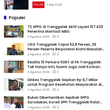
POLITIK
11 Mei 2026
Populer
72 SPPG di Trenggalek Aktif Layani 157.425
Penerima Manfaat MBG
9 Agustus 2026
0
CKG Trenggalek Capai 52,8 Persen, 26
Persen Peserta Berpotensi Alami Masalah
Kejiwaan
3 Agustus 2026
0
Realita 10 Perkara KDRT di PA Trenggalek:
Tak Hanya Istri, Suami Juga Jadi Korban
Kekerasan
3 Agustus 2026
0
Dinkes Trenggalek Siapkan Rp 6,7 Miliar
untuk Program Kesehatan Masyarakat di
2027
3 Agustus 2026
0
Bukan Diberhentikan Sepihak SPPG
Surodakan, Korwil SPPI Trenggalek Ralat
Pernyataan Soal Permata Umat Tolak MBG
3 Agustus 2026
0