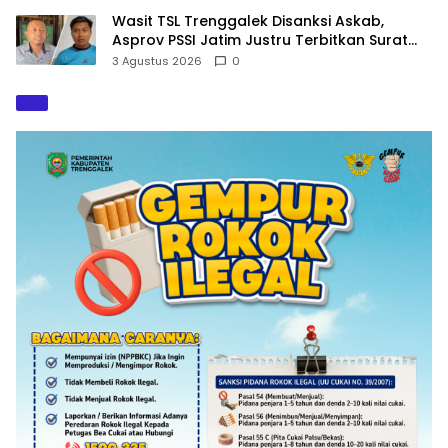
Wasit TSL Trenggalek Disanksi Askab,
Asprov PSSI Jatim Justru Terbitkan Surat
Tugas di Hari yang Sama
3 Agustus 2026
0