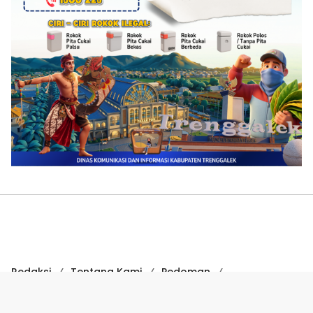
Redaksi
Tentang Kami
Pedoman
Hak Jawab
Kode Etik
Disclaimer
Kode Etik Jurnalistik
Perlindungan Profesi Wartawan