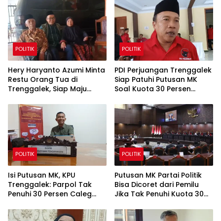
POLITIK
POLITIK
Hery Haryanto Azumi Minta
PDI Perjuangan Trenggalek
Restu Orang Tua di
Siap Patuhi Putusan MK
Trenggalek, Siap Maju
Soal Kuota 30 Persen
Sebagai Calon Ketua
Caleg Perempuan
Umum PBNU 2026–2031
POLITIK
POLITIK
Isi Putusan MK, KPU
Putusan MK Partai Politik
Trenggalek: Parpol Tak
Bisa Dicoret dari Pemilu
Penuhi 30 Persen Caleg
Jika Tak Penuhi Kuota 30
Perempuan Gugur di Dapil
Persen Perempuan