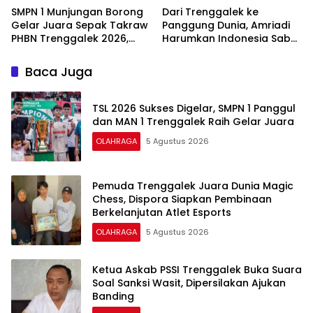
SMPN 1 Munjungan Borong
Dari Trenggalek ke
Gelar Juara Sepak Takraw
Panggung Dunia, Amriadi
PHBN Trenggalek 2026,
Harumkan Indonesia Sabet
Jadi Modal Menuju POPDA
Juara Internasional Magic
Jatim
Chess: Go Go Rising Stars
Baca Juga
Season 6
TSL 2026 Sukses Digelar, SMPN 1 Panggul
dan MAN 1 Trenggalek Raih Gelar Juara
OLAHRAGA
5 Agustus 2026
Pemuda Trenggalek Juara Dunia Magic
Chess, Dispora Siapkan Pembinaan
Berkelanjutan Atlet Esports
OLAHRAGA
5 Agustus 2026
Ketua Askab PSSI Trenggalek Buka Suara
Soal Sanksi Wasit, Dipersilakan Ajukan
Banding