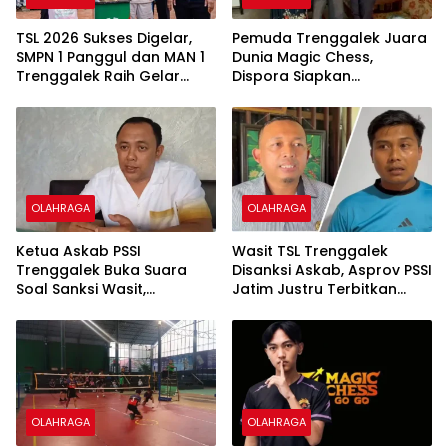
TSL 2026 Sukses Digelar,
Pemuda Trenggalek Juara
SMPN 1 Panggul dan MAN 1
Dunia Magic Chess,
Trenggalek Raih Gelar
Dispora Siapkan
Juara
Pembinaan Berkelanjutan
Atlet Esports
OLAHRAGA
OLAHRAGA
Ketua Askab PSSI
Wasit TSL Trenggalek
Trenggalek Buka Suara
Disanksi Askab, Asprov PSSI
Soal Sanksi Wasit,
Jatim Justru Terbitkan
Dipersilakan Ajukan
Surat Tugas di Hari yang
Banding
Sama
OLAHRAGA
OLAHRAGA