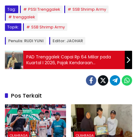
Tag:
PSSI Trenggalek
SSB Shrimp Army
trenggalek
Topik:
SSB Shrimp Army
Penulis: RUDI YUNI
Editor: JAOHAR
PAD Trenggalek Capai Rp 64 Miliar pada
Kuartal I 2026, Pajak Kendaraan
Penyumbang Terbesar
Pos Terkait
OLAHRAGA
OLAHRAGA