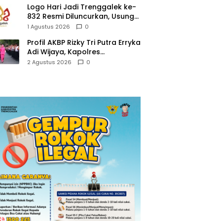
Logo Hari Jadi Trenggalek ke-
832 Resmi Diluncurkan, Usung
Tema “Hambeging Bumi”
1 Agustus 2026
0
Gaungkan Harmoni dengan
Profil AKBP Rizky Tri Putra Erryka
Alam
Adi Wijaya, Kapolres
Trenggalek Baru yang Raih
2 Agustus 2026
0
Hattrick Pin Emas Kapolri