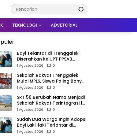
IK
TEKNOLOGI
ADVETORIAL
puler
Bayi Telantar di Trenggalek
Diserahkan ke UPT PPSAB
Sidoarjo, Belum Bisa Langsung
1 Agustus 2026
0
Diadopsi
Sekolah Rakyat Trenggalek
Mulai MPLS, Siswa Paling Banyak
dari Panggul dan Gandusari
1 Agustus 2026
0
SRT 50 Berubah Nama Menjadi
Sekolah Rakyat Terintegrasi 1
Trenggalek, Nomenklatur
1 Agustus 2026
0
Berubah
Sudah Dua Warga Ingin Adopsi
Bayi Laki-laki Terlantar di
Trenggalek, Proses Tunggu
1 Agustus 2026
0
Hasil Penyelidikan