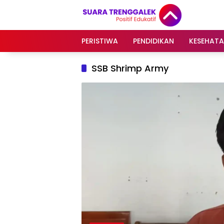
Langsung
ke
konten
PERISTIWA
PENDIDIKAN
KESEHAT
SSB Shrimp Army