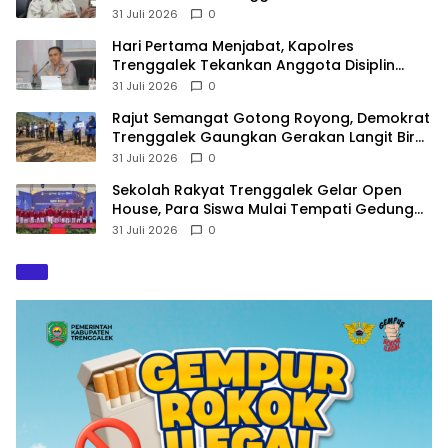
Terancam Sanksi
31 Juli 2026
0
Hari Pertama Menjabat, Kapolres
Trenggalek Tekankan Anggota Disiplin
Hindari Pelanggaran
31 Juli 2026
0
​Rajut Semangat Gotong Royong, Demokrat
Trenggalek Gaungkan Gerakan Langit Biru
di Pantai Konang
31 Juli 2026
0
Sekolah Rakyat Trenggalek Gelar Open
House, Para Siswa Mulai Tempati Gedung
Baru
31 Juli 2026
0