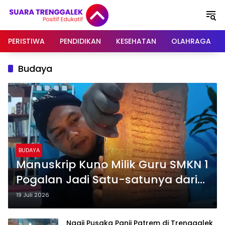
Langsung
ke
konten
PERISTIWA
PENDIDIKAN
KESEHATAN
OLAHRAGA
Budaya
BUDAYA
Manuskrip Kuno Milik Guru SMKN 1
Pogalan Jadi Satu-satunya dari
Trenggalek yang Terdaftar di
19 Juli 2026
Perpusnas
Ngaji Pusaka Panji Patrem di Trenggalek