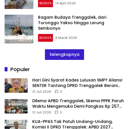
BUDAYA
14 April 2026
Ragam Budaya Trenggalek, dari
Turonggo Yakso hingga Larung
Sembonyo
BUDAYA
8 Maret 2026
Selengkapnya
Populer
Hari Gini Syarat Kades Lulusan SMP? Aliansi
SENTER Tantang DPRD Trenggalek Berani
Gunakan Open Legal Policy!
31 Juli 2026
0
Dilema APBD Trenggalek, Skema PPPK Paruh
Waktu Mengemuka Demi Pangkas Rp 257
Miliar
31 Juli 2026
0
KUA-PPAS Tak Patuh Undang-Undang,
Komisi II DPRD Trenggalek: APBD 2027