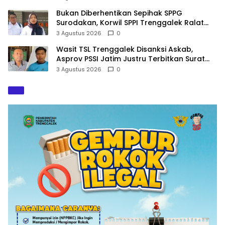
Bukan Diberhentikan Sepihak SPPG
Surodakan, Korwil SPPI Trenggalek Ralat
Pernyataan Soal Permata Umat Tolak MBG
3 Agustus 2026
0
Wasit TSL Trenggalek Disanksi Askab,
Asprov PSSI Jatim Justru Terbitkan Surat
Tugas di Hari yang Sama
3 Agustus 2026
0