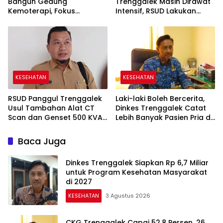
Bangun Gedung
Trenggalek Masih Dirawat
Kemoterapi, Fokus
Intensif, RSUD Lakukan
Program KJSU-KIA di 2027
Observasi Selama Tiga
Hari
KESEHATAN
KESEHATAN
RSUD Panggul Trenggalek
Laki-laki Boleh Bercerita,
Usul Tambahan Alat CT
Dinkes Trenggalek Catat
Scan dan Genset 500 KVA
Lebih Banyak Pasien Pria di
ke DPRD
Layanan Kesehatan Jiwa
Baca Juga
Dinkes Trenggalek Siapkan Rp 6,7 Miliar
untuk Program Kesehatan Masyarakat
di 2027
KESEHATAN
3 Agustus 2026
CKG Trenggalek Capai 52,8 Persen, 26