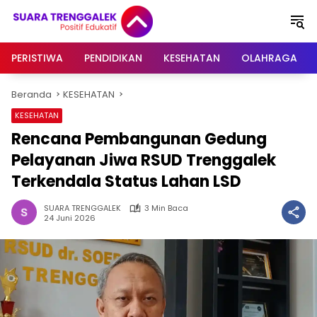
Langsung
ke
konten
PERISTIWA
PENDIDIKAN
KESEHATAN
OLAHRAGA
Beranda
KESEHATAN
KESEHATAN
Rencana Pembangunan Gedung
Pelayanan Jiwa RSUD Trenggalek
Terkendala Status Lahan LSD
SUARA TRENGGALEK
3 Min Baca
24 Juni 2026