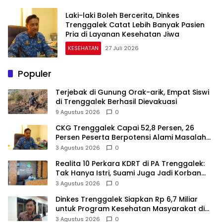
Laki-laki Boleh Bercerita, Dinkes
Trenggalek Catat Lebih Banyak Pasien
Pria di Layanan Kesehatan Jiwa
KESEHATAN
27 Juli 2026
Populer
Terjebak di Gunung Orak-arik, Empat Siswi
di Trenggalek Berhasil Dievakuasi
9 Agustus 2026
0
CKG Trenggalek Capai 52,8 Persen, 26
Persen Peserta Berpotensi Alami Masalah
Kejiwaan
3 Agustus 2026
0
Realita 10 Perkara KDRT di PA Trenggalek:
Tak Hanya Istri, Suami Juga Jadi Korban
Kekerasan
3 Agustus 2026
0
Dinkes Trenggalek Siapkan Rp 6,7 Miliar
untuk Program Kesehatan Masyarakat di
2027
3 Agustus 2026
0