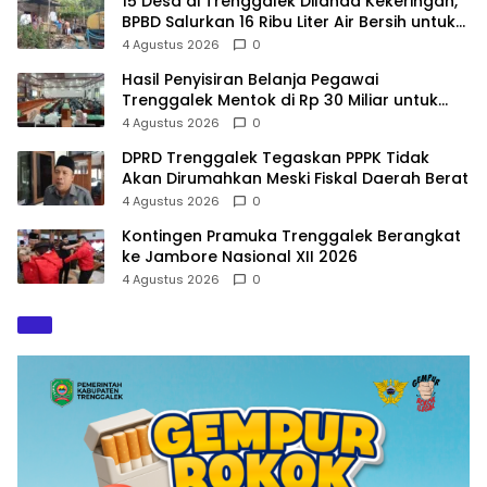
15 Desa di Trenggalek Dilanda Kekeringan,
BPBD Salurkan 16 Ribu Liter Air Bersih untuk
900 Warga
4 Agustus 2026
0
Hasil Penyisiran Belanja Pegawai
Trenggalek Mentok di Rp 30 Miliar untuk
Infrastruktur
4 Agustus 2026
0
DPRD Trenggalek Tegaskan PPPK Tidak
Akan Dirumahkan Meski Fiskal Daerah Berat
4 Agustus 2026
0
Kontingen Pramuka Trenggalek Berangkat
ke Jambore Nasional XII 2026
4 Agustus 2026
0