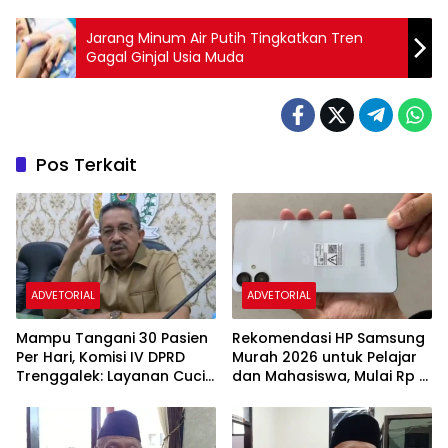
Jarang Minum Air Putih Tingkatkan Tren
Gagal Ginjal Usia Muda
Pos Terkait
ADVETORIAL
ADVETORIAL
Mampu Tangani 30 Pasien
Rekomendasi HP Samsung
Per Hari, Komisi IV DPRD
Murah 2026 untuk Pelajar
Trenggalek: Layanan Cuci
dan Mahasiswa, Mulai Rp 1
Darah RSUD Soedomo
Jutaan
Segera Beroperasi