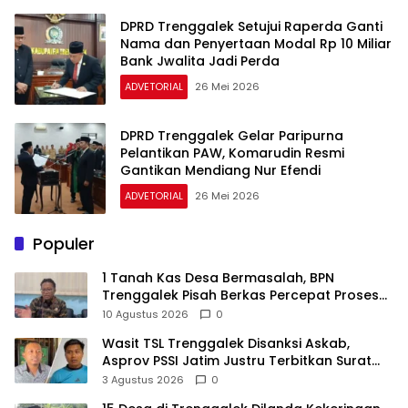
DPRD Trenggalek Setujui Raperda Ganti
Nama dan Penyertaan Modal Rp 10 Miliar
Bank Jwalita Jadi Perda
ADVETORIAL
26 Mei 2026
DPRD Trenggalek Gelar Paripurna
Pelantikan PAW, Komarudin Resmi
Gantikan Mendiang Nur Efendi
ADVETORIAL
26 Mei 2026
Populer
1 Tanah Kas Desa Bermasalah, BPN
Trenggalek Pisah Berkas Percepat Proses
Pembebasan Lahan Bendungan Bagong
10 Agustus 2026
0
Wasit TSL Trenggalek Disanksi Askab,
Asprov PSSI Jatim Justru Terbitkan Surat
Tugas di Hari yang Sama
3 Agustus 2026
0