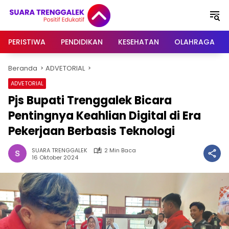
Langsung
ke
konten
PERISTIWA
PENDIDIKAN
KESEHATAN
OLAHRAGA
Beranda
ADVETORIAL
ADVETORIAL
Pjs Bupati Trenggalek Bicara
Pentingnya Keahlian Digital di Era
Pekerjaan Berbasis Teknologi
SUARA TRENGGALEK
2 Min Baca
16 Oktober 2024