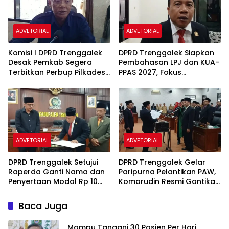
ADVETORIAL
ADVETORIAL
Komisi I DPRD Trenggalek
DPRD Trenggalek Siapkan
Desak Pemkab Segera
Pembahasan LPJ dan KUA-
Terbitkan Perbup Pilkades
PPAS 2027, Fokus
2027
Tingkatkan PAD
ADVETORIAL
ADVETORIAL
DPRD Trenggalek Setujui
DPRD Trenggalek Gelar
Raperda Ganti Nama dan
Paripurna Pelantikan PAW,
Penyertaan Modal Rp 10
Komarudin Resmi Gantikan
Miliar Bank Jwalita Jadi
Mendiang Nur Efendi
Perda
Baca Juga
Mampu Tangani 30 Pasien Per Hari,