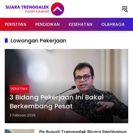
Langsung
ke
konten
PERISTIWA
PENDIDIKAN
KESEHATAN
OLAHRAGA
Lowongan Pekerjaan
PERISTIWA
3 Bidang Pekerjaan Ini Bakal
Berkembang Pesat
2 Februari 2025
Pjs Bupati Trenggalek Bicara Pentingnya