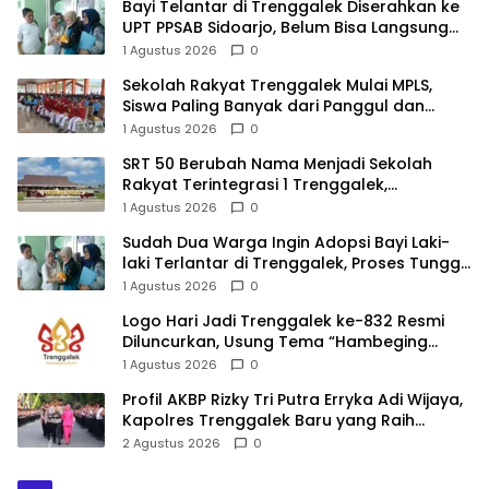
Bayi Telantar di Trenggalek Diserahkan ke
UPT PPSAB Sidoarjo, Belum Bisa Langsung
Diadopsi
1 Agustus 2026
0
Sekolah Rakyat Trenggalek Mulai MPLS,
Siswa Paling Banyak dari Panggul dan
Gandusari
1 Agustus 2026
0
SRT 50 Berubah Nama Menjadi Sekolah
Rakyat Terintegrasi 1 Trenggalek,
Nomenklatur Berubah
1 Agustus 2026
0
Sudah Dua Warga Ingin Adopsi Bayi Laki-
laki Terlantar di Trenggalek, Proses Tunggu
Hasil Penyelidikan
1 Agustus 2026
0
Logo Hari Jadi Trenggalek ke-832 Resmi
Diluncurkan, Usung Tema “Hambeging
Bumi” Gaungkan Harmoni dengan Alam
1 Agustus 2026
0
Profil AKBP Rizky Tri Putra Erryka Adi Wijaya,
Kapolres Trenggalek Baru yang Raih
Hattrick Pin Emas Kapolri
2 Agustus 2026
0