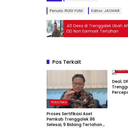
Penulis: RUDI YUNI
Editor: JAOHAR
40 Desa di Trenggalek Ubah A
DD Non Earmark Tertahan
Pos Terkait
PERIST
Deal, 
Trengg
Percep
Kawasa
PERISTIWA
Proses Sertifikasi Aset
Pemkab Trenggalek 86
Selesai, 9 Bidang Tertahan