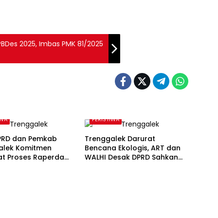
PBDes 2025, Imbas PMK 81/2025
IWA
PERISTIWA
DPRD dan Pemkab
Trenggalek Darurat
alek Komitmen
Bencana Ekologis, ART dan
at Proses Raperda
WALHI Desak DPRD Sahkan
n Karst
Perda Kawasan Karst