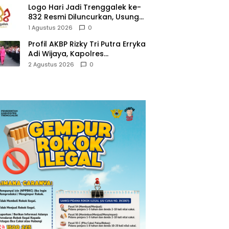
Logo Hari Jadi Trenggalek ke-
832 Resmi Diluncurkan, Usung
Tema “Hambeging Bumi”
1 Agustus 2026
0
Gaungkan Harmoni dengan
Profil AKBP Rizky Tri Putra Erryka
Alam
Adi Wijaya, Kapolres
Trenggalek Baru yang Raih
2 Agustus 2026
0
Hattrick Pin Emas Kapolri