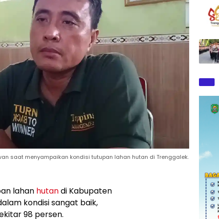
awan saat menyampaikan kondisi tutupan lahan hutan di Trenggalek.
pan lahan
hutan
di Kabupaten
alam kondisi sangat baik,
kitar 98 persen.