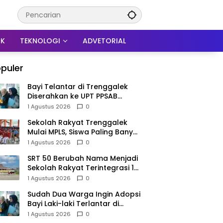
IK
TEKNOLOGI
ADVETORIAL
puler
Bayi Telantar di Trenggalek
Diserahkan ke UPT PPSAB
Sidoarjo, Belum Bisa Langsung
1 Agustus 2026
0
Diadopsi
Sekolah Rakyat Trenggalek
Mulai MPLS, Siswa Paling Banyak
dari Panggul dan Gandusari
1 Agustus 2026
0
SRT 50 Berubah Nama Menjadi
Sekolah Rakyat Terintegrasi 1
Trenggalek, Nomenklatur
1 Agustus 2026
0
Berubah
Sudah Dua Warga Ingin Adopsi
Bayi Laki-laki Terlantar di
Trenggalek, Proses Tunggu
1 Agustus 2026
0
Hasil Penyelidikan