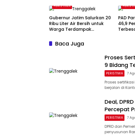
Administrasi
PERISTIWA
PERIST
Gubernur Jatim Salurkan 20
PAD Par
Ribu Liter Air Bersih untuk
46,9 Pe
Warga Terdampak
Terbesa
Kekeringan di Panggul
Berlan
Trenggalek
Baca Juga
Proses Sert
9 Bidang T
PERISTIWA
7 Ag
Proses sertifika
berjalan di Kan
Deal, DPR
Percepat P
PERISTIWA
7 Ag
DPRD dan Pemer
penyusunan Ran