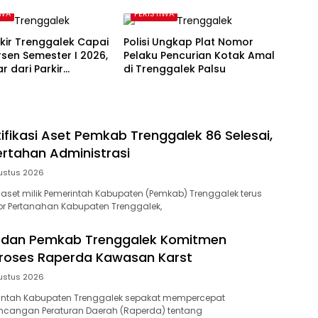
IWA
PERISTIWA
kir Trenggalek Capai
Polisi Ungkap Plat Nomor
rsen Semester I 2026,
Pelaku Pencurian Kotak Amal
r dari Parkir
di Trenggalek Palsu
gganan
ifikasi Aset Pemkab Trenggalek 86 Selesai,
ertahan Administrasi
ustus 2026
si aset milik Pemerintah Kabupaten (Pemkab) Trenggalek terus
tor Pertanahan Kabupaten Trenggalek,
D dan Pemkab Trenggalek Komitmen
roses Raperda Kawasan Karst
ustus 2026
intah Kabupaten Trenggalek sepakat mempercepat
cangan Peraturan Daerah (Raperda) tentang