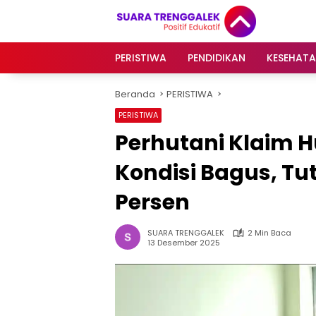
Langsung
ke
konten
PERISTIWA
PENDIDIKAN
KESEHAT
Beranda
PERISTIWA
PERISTIWA
Perhutani Klaim 
Kondisi Bagus, T
Persen
SUARA TRENGGALEK
2 Min Baca
13 Desember 2025