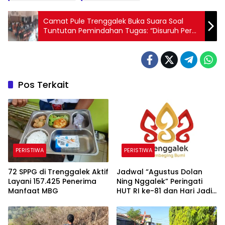
Camat Pule Trenggalek Buka Suara Soal
Tuntutan Pemindahan Tugas: “Disuruh Pergi
Ya Pergi”
Pos Terkait
PERISTIWA
PERISTIWA
72 SPPG di Trenggalek Aktif
Jadwal “Agustus Dolan
Layani 157.425 Penerima
Ning Nggalek” Peringati
Manfaat MBG
HUT RI ke-81 dan Hari Jadi
Trenggalek ke-832