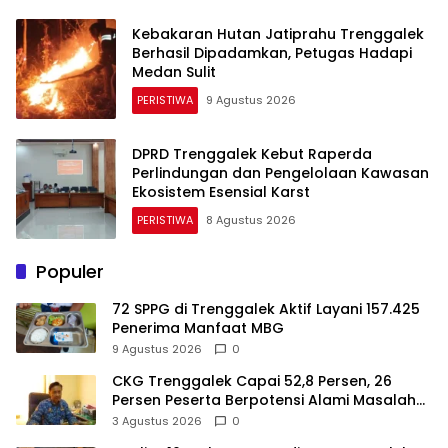
Kebakaran Hutan Jatiprahu Trenggalek
Berhasil Dipadamkan, Petugas Hadapi
Medan Sulit
PERISTIWA
9 Agustus 2026
DPRD Trenggalek Kebut Raperda
Perlindungan dan Pengelolaan Kawasan
Ekosistem Esensial Karst
PERISTIWA
8 Agustus 2026
Populer
72 SPPG di Trenggalek Aktif Layani 157.425
Penerima Manfaat MBG
9 Agustus 2026
0
CKG Trenggalek Capai 52,8 Persen, 26
Persen Peserta Berpotensi Alami Masalah
Kejiwaan
3 Agustus 2026
0