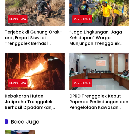
PERISTIWA
PERISTIWA
Terjebak di Gunung Orak-
“​Jaga Lingkungan, Jaga
arik, Empat Siswi di
Kehidupan” Warga
Trenggalek Berhasil
Munjungan Trenggalek
Dievakuasi
Maknai Kemerdekaan
Lewat Bersih Sungai dan
Donor Darah
PERISTIWA
PERISTIWA
Kebakaran Hutan
DPRD Trenggalek Kebut
Jatiprahu Trenggalek
Raperda Perlindungan dan
Berhasil Dipadamkan,
Pengelolaan Kawasan
Petugas Hadapi Medan
Ekosistem Esensial Karst
Sulit
Baca Juga