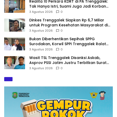
Realita 10 Perkara KDRT di PA Trenggalek:
Tak Hanya Istri, Suami Juga Jadi Korban
Kekerasan
3 Agustus 2026
0
Dinkes Trenggalek Siapkan Rp 6,7 Miliar
untuk Program Kesehatan Masyarakat di
2027
3 Agustus 2026
0
Bukan Diberhentikan Sepihak SPPG
Surodakan, Korwil SPPI Trenggalek Ralat
Pernyataan Soal Permata Umat Tolak MBG
3 Agustus 2026
0
Wasit TSL Trenggalek Disanksi Askab,
Asprov PSSI Jatim Justru Terbitkan Surat
Tugas di Hari yang Sama
3 Agustus 2026
0