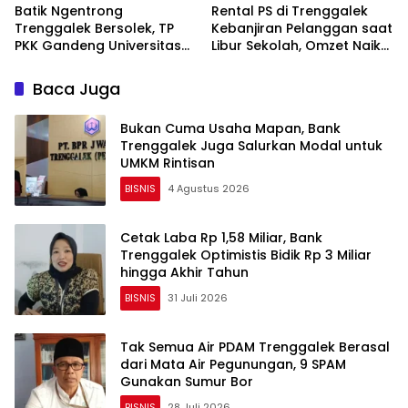
Batik Ngentrong
Rental PS di Trenggalek
Trenggalek Bersolek, TP
Kebanjiran Pelanggan saat
PKK Gandeng Universitas
Libur Sekolah, Omzet Naik
Ciputra Benahi Desain dan
hingga 2 Kali Lipat
Branding
Baca Juga
Bukan Cuma Usaha Mapan, Bank
Trenggalek Juga Salurkan Modal untuk
UMKM Rintisan
BISNIS
4 Agustus 2026
Cetak Laba Rp 1,58 Miliar, Bank
Trenggalek Optimistis Bidik Rp 3 Miliar
hingga Akhir Tahun
BISNIS
31 Juli 2026
Tak Semua Air PDAM Trenggalek Berasal
dari Mata Air Pegunungan, 9 SPAM
Gunakan Sumur Bor
BISNIS
28 Juli 2026