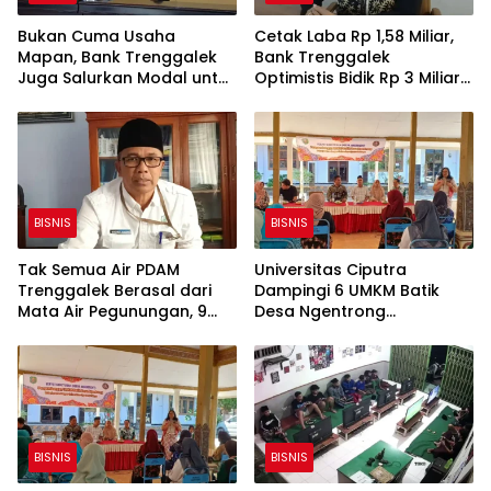
Bukan Cuma Usaha
Cetak Laba Rp 1,58 Miliar,
Mapan, Bank Trenggalek
Bank Trenggalek
Juga Salurkan Modal untuk
Optimistis Bidik Rp 3 Miliar
UMKM Rintisan
hingga Akhir Tahun
BISNIS
BISNIS
Tak Semua Air PDAM
Universitas Ciputra
Trenggalek Berasal dari
Dampingi 6 UMKM Batik
Mata Air Pegunungan, 9
Desa Ngentrong
SPAM Gunakan Sumur Bor
Trenggalek, Fokus Benahi
Desain Motif dan Warna
BISNIS
BISNIS