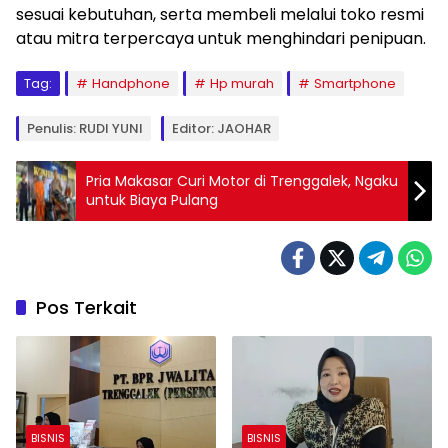
sesuai kebutuhan, serta membeli melalui toko resmi
atau mitra terpercaya untuk menghindari penipuan.
Tag:
Handphone
Hp murah
Smartphone
Penulis: RUDI YUNI
Editor: JAOHAR
Pria Makasar Curi Motor di Trenggalek, Ngaku
untuk Biaya Pulang
Pos Terkait
BISNIS
BISNIS