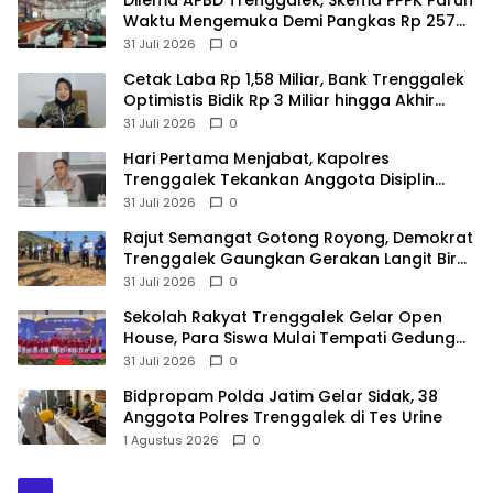
Dilema APBD Trenggalek, Skema PPPK Paruh
Waktu Mengemuka Demi Pangkas Rp 257
Miliar
31 Juli 2026
0
Cetak Laba Rp 1,58 Miliar, Bank Trenggalek
Optimistis Bidik Rp 3 Miliar hingga Akhir
Tahun
31 Juli 2026
0
Hari Pertama Menjabat, Kapolres
Trenggalek Tekankan Anggota Disiplin
Hindari Pelanggaran
31 Juli 2026
0
​Rajut Semangat Gotong Royong, Demokrat
Trenggalek Gaungkan Gerakan Langit Biru
di Pantai Konang
31 Juli 2026
0
Sekolah Rakyat Trenggalek Gelar Open
House, Para Siswa Mulai Tempati Gedung
Baru
31 Juli 2026
0
Bidpropam Polda Jatim Gelar Sidak, 38
Anggota Polres Trenggalek di Tes Urine
1 Agustus 2026
0