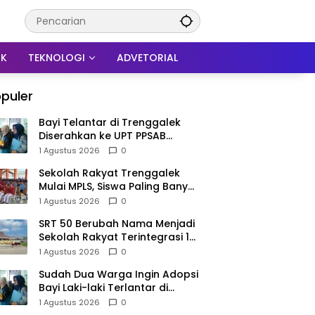
IK
TEKNOLOGI
ADVETORIAL
puler
Bayi Telantar di Trenggalek
Diserahkan ke UPT PPSAB
Sidoarjo, Belum Bisa Langsung
1 Agustus 2026
0
Diadopsi
Sekolah Rakyat Trenggalek
Mulai MPLS, Siswa Paling Banyak
dari Panggul dan Gandusari
1 Agustus 2026
0
SRT 50 Berubah Nama Menjadi
Sekolah Rakyat Terintegrasi 1
Trenggalek, Nomenklatur
1 Agustus 2026
0
Berubah
Sudah Dua Warga Ingin Adopsi
Bayi Laki-laki Terlantar di
Trenggalek, Proses Tunggu
1 Agustus 2026
0
Hasil Penyelidikan