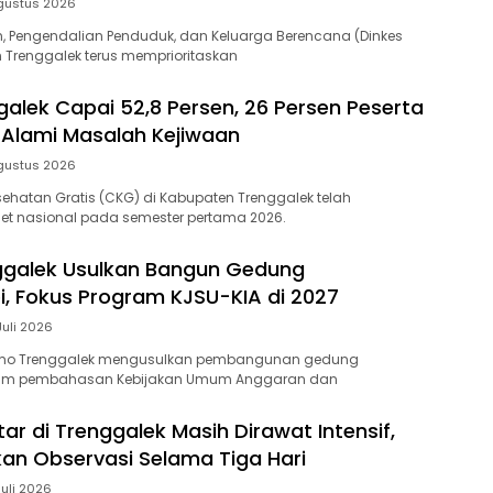
gustus 2026
, Pengendalian Penduduk, dan Keluarga Berencana (Dinkes
 Trenggalek terus memprioritaskan
alek Capai 52,8 Persen, 26 Persen Peserta
 Alami Masalah Kejiwaan
gustus 2026
ehatan Gratis (CKG) di Kabupaten Trenggalek telah
et nasional pada semester pertama 2026.
ggalek Usulkan Bangun Gedung
, Fokus Program KJSU-KIA di 2027
Juli 2026
omo Trenggalek mengusulkan pembangunan gedung
lam pembahasan Kebijakan Umum Anggaran dan
tar di Trenggalek Masih Dirawat Intensif,
an Observasi Selama Tiga Hari
Juli 2026