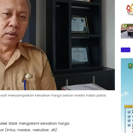
ni saat menyampaikan kenaikan harga bahan medis habis pakai.
alek tidak mengalami kenaikan harga.
(infus, masker, nebulizer, dll).