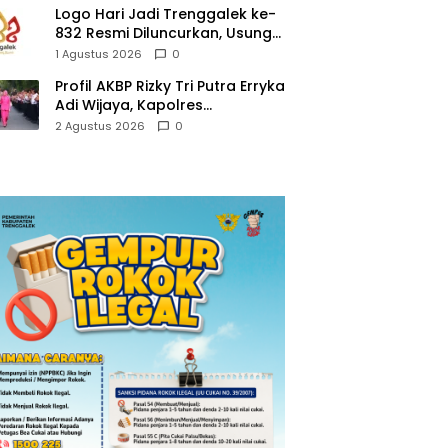
Logo Hari Jadi Trenggalek ke-
832 Resmi Diluncurkan, Usung
Tema “Hambeging Bumi”
1 Agustus 2026
0
Gaungkan Harmoni dengan
Profil AKBP Rizky Tri Putra Erryka
Alam
Adi Wijaya, Kapolres
Trenggalek Baru yang Raih
2 Agustus 2026
0
Hattrick Pin Emas Kapolri