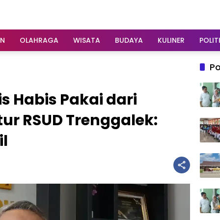
AN
OLAHRAGA
WISATA
BUDAYA
KULINER
POLIT
Po
 Habis Pakai dari
ktur RSUD Trenggalek:
il