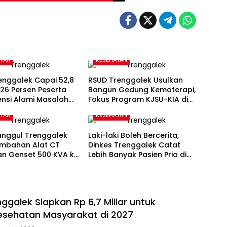
ATAN
KESEHATAN
enggalek Capai 52,8
RSUD Trenggalek Usulkan
 26 Persen Peserta
Bangun Gedung Kemoterapi,
ensi Alami Masalah
Fokus Program KJSU-KIA di
an
2027
ATAN
KESEHATAN
anggul Trenggalek
Laki-laki Boleh Bercerita,
ambahan Alat CT
Dinkes Trenggalek Catat
an Genset 500 KVA ke
Lebih Banyak Pasien Pria di
Layanan Kesehatan Jiwa
ggalek Siapkan Rp 6,7 Miliar untuk
esehatan Masyarakat di 2027