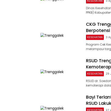
KESEHATAN
3 A
Dinas Kesehatan
PPKB) Kabupaten
CKG Trengg
Berpotensi
KESEHATAN
3 A
Program Cek Kes
melampaui targ
RSUD Tren
Kemoterapi
KESEHATAN
29 
RSUD dr. Soed
kemoterapi da
Bayi Terlan
RSUD Lakuk
KESEHATAN
27 