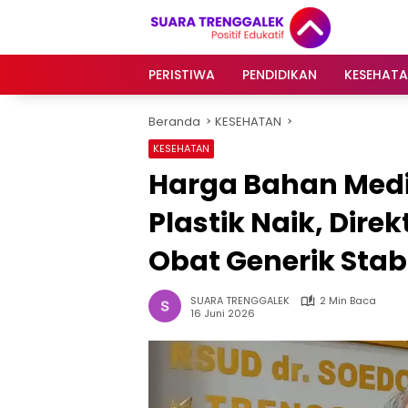
Langsung
ke
konten
PERISTIWA
PENDIDIKAN
KESEHAT
Beranda
KESEHATAN
KESEHATAN
Harga Bahan Medis
Plastik Naik, Dire
Obat Generik Stab
SUARA TRENGGALEK
2 Min Baca
16 Juni 2026