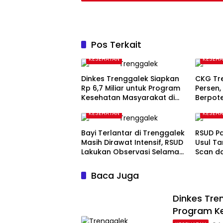
Pos Terkait
KESEHATAN
KESEH
Dinkes Trenggalek Siapkan
CKG Tr
Rp 6,7 Miliar untuk Program
Persen,
Kesehatan Masyarakat di
Berpot
2027
Kejiwa
KESEHATAN
KESEH
Bayi Terlantar di Trenggalek
RSUD P
Masih Dirawat Intensif, RSUD
Usul T
Lakukan Observasi Selama
Scan d
Tiga Hari
DPRD
Baca Juga
Dinkes Tren
Program K