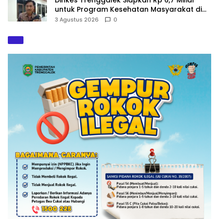
untuk Program Kesehatan Masyarakat di
2027
3 Agustus 2026
0