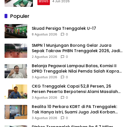
BISNIS
4 Juli 2026
Populer
Skuad Persiga Trenggalek U-17
8 Agustus 2026
0
SMPN 1 Munjungan Borong Gelar Juara
Sepak Takraw PHBN Trenggalek 2026, Jadi
Modal Menuju POPDA Jatim
2 Agustus 2026
0
Belanja Pegawai Lampaui Batas, Komisi II
DPRD Trenggalek Nilai Pemda Salah Kaprah
dalam Perencanaan
3 Agustus 2026
0
CKG Trenggalek Capai 52,8 Persen, 26
Persen Peserta Berpotensi Alami Masalah
Kejiwaan
3 Agustus 2026
0
Realita 10 Perkara KDRT di PA Trenggalek:
Tak Hanya Istri, Suami Juga Jadi Korban
Kekerasan
3 Agustus 2026
0
Dinkes Trenggalek Siapkan Rp 6,7 Miliar