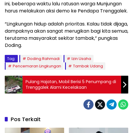
ini, beberapa waktu lalu ratusan warga Munjungan
harus melakukan aksi demo ke Pendapa Trenggalek.
“Lingkungan hidup adalah prioritas. Kalau tidak dijaga,
dampaknya akan sangat merugikan bagi kita semua,
terutama masyarakat sekitar tambak,” pungkas
Doding.
Tag:
Doding Rahmadi
Izin Usaha
Pencemaran Lingkungan
Tambak Udang
Pulang Hajatan, Mobil Berisi 5 Penumpang di
Trenggalek Alami Kecelakaan
Pos Terkait