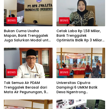
BISNIS
BISNIS
Bukan Cuma Usaha
Cetak Laba Rp 1,58 Miliar,
Mapan, Bank Trenggalek
Bank Trenggalek
Juga Salurkan Modal untuk
Optimistis Bidik Rp 3 Miliar
UMKM Rintisan
hingga Akhir Tahun
BISNIS
BISNIS
Tak Semua Air PDAM
Universitas Ciputra
Trenggalek Berasal dari
Dampingi 6 UMKM Batik
Mata Air Pegunungan, 9
Desa Ngentrong
SPAM Gunakan Sumur Bor
Trenggalek, Fokus Benahi
Desain Motif dan Warna