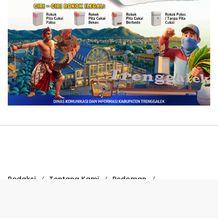
Redaksi
Tentang Kami
Pedoman
Hak Jawab
Kode Etik
Disclaimer
Kode Etik Jurnalistik
Perlindungan Profesi Wartawan