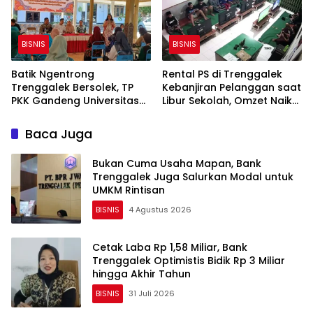
BISNIS
BISNIS
Batik Ngentrong
Rental PS di Trenggalek
Trenggalek Bersolek, TP
Kebanjiran Pelanggan saat
PKK Gandeng Universitas
Libur Sekolah, Omzet Naik
Ciputra Benahi Desain dan
hingga 2 Kali Lipat
Branding
Baca Juga
Bukan Cuma Usaha Mapan, Bank
Trenggalek Juga Salurkan Modal untuk
UMKM Rintisan
BISNIS
4 Agustus 2026
Cetak Laba Rp 1,58 Miliar, Bank
Trenggalek Optimistis Bidik Rp 3 Miliar
hingga Akhir Tahun
BISNIS
31 Juli 2026