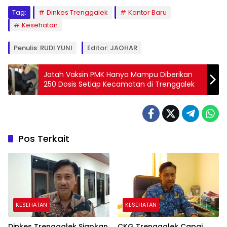
Tag:
Dinkes Trenggalek
Kantor Baru
Kesehatan
Penulis: RUDI YUNI
Editor: JAOHAR
Jatah Vaksin PMK Hanya Mampu Diberikan
250 Dosis Setiap Kecamatan di Trenggalek
Pos Terkait
KESEHATAN
KESEHATAN
Dinkes Trenggalek Siapkan
CKG Trenggalek Capai