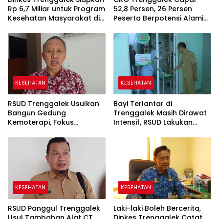
Rp 6,7 Miliar untuk Program
52,8 Persen, 26 Persen
Kesehatan Masyarakat di
Peserta Berpotensi Alami
2027
Masalah Kejiwaan
KESEHATAN
KESEHATAN
RSUD Trenggalek Usulkan
Bayi Terlantar di
Bangun Gedung
Trenggalek Masih Dirawat
Kemoterapi, Fokus
Intensif, RSUD Lakukan
Program KJSU-KIA di 2027
Observasi Selama Tiga
Hari
KESEHATAN
KESEHATAN
RSUD Panggul Trenggalek
Laki-laki Boleh Bercerita,
Usul Tambahan Alat CT
Dinkes Trenggalek Catat