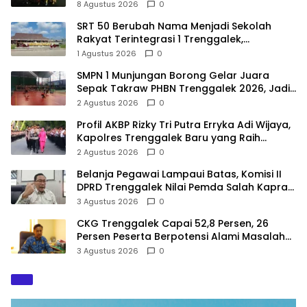
8 Agustus 2026
0
SRT 50 Berubah Nama Menjadi Sekolah
Rakyat Terintegrasi 1 Trenggalek,
Nomenklatur Berubah
1 Agustus 2026
0
SMPN 1 Munjungan Borong Gelar Juara
Sepak Takraw PHBN Trenggalek 2026, Jadi
Modal Menuju POPDA Jatim
2 Agustus 2026
0
Profil AKBP Rizky Tri Putra Erryka Adi Wijaya,
Kapolres Trenggalek Baru yang Raih
Hattrick Pin Emas Kapolri
2 Agustus 2026
0
Belanja Pegawai Lampaui Batas, Komisi II
DPRD Trenggalek Nilai Pemda Salah Kaprah
dalam Perencanaan
3 Agustus 2026
0
CKG Trenggalek Capai 52,8 Persen, 26
Persen Peserta Berpotensi Alami Masalah
Kejiwaan
3 Agustus 2026
0