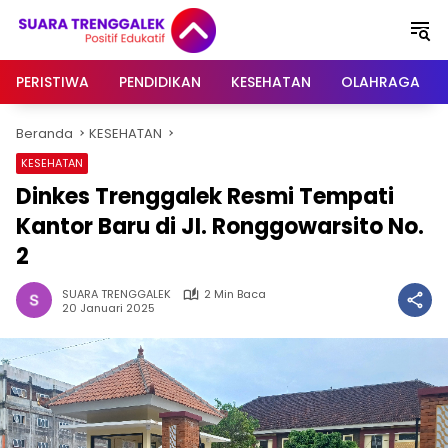
Langsung
ke
konten
PERISTIWA
PENDIDIKAN
KESEHATAN
OLAHRAGA
Beranda
KESEHATAN
KESEHATAN
Dinkes Trenggalek Resmi Tempati
Kantor Baru di JI. Ronggowarsito No.
2
SUARA TRENGGALEK
2 Min Baca
20 Januari 2025