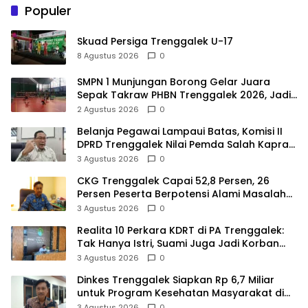
Populer
Skuad Persiga Trenggalek U-17
8 Agustus 2026
0
SMPN 1 Munjungan Borong Gelar Juara
Sepak Takraw PHBN Trenggalek 2026, Jadi
Modal Menuju POPDA Jatim
2 Agustus 2026
0
Belanja Pegawai Lampaui Batas, Komisi II
DPRD Trenggalek Nilai Pemda Salah Kaprah
dalam Perencanaan
3 Agustus 2026
0
CKG Trenggalek Capai 52,8 Persen, 26
Persen Peserta Berpotensi Alami Masalah
Kejiwaan
3 Agustus 2026
0
Realita 10 Perkara KDRT di PA Trenggalek:
Tak Hanya Istri, Suami Juga Jadi Korban
Kekerasan
3 Agustus 2026
0
Dinkes Trenggalek Siapkan Rp 6,7 Miliar
untuk Program Kesehatan Masyarakat di
2027
3 Agustus 2026
0