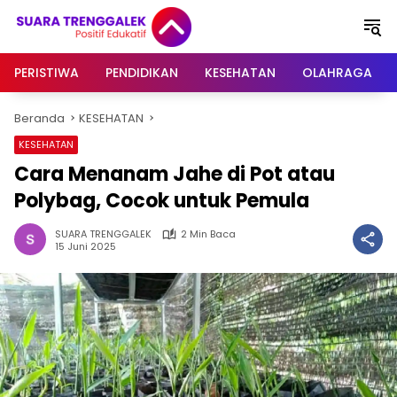
Langsung
ke
konten
PERISTIWA
PENDIDIKAN
KESEHATAN
OLAHRAGA
Beranda
KESEHATAN
KESEHATAN
Cara Menanam Jahe di Pot atau
Polybag, Cocok untuk Pemula
SUARA TRENGGALEK
2 Min Baca
15 Juni 2025