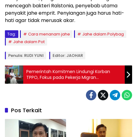
mencegah bakteri Ralstonia, penyebab utama
penyakit jahe emprit. Penyiangan juga harus hati-
hati agar tidak merusak akar.
Tag:
Cara menanam jahe
Jahe dalam Polybag
Jahe dalam Pot
Penulis: RUDI YUNI
Editor: JAOHAR
Pemerintah Komitmen Lindungi Korban
TPPO, Fokus pada Pekerja Migran
Perempuan
Pos Terkait