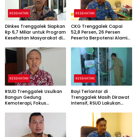
KESEHATAN
KESEHATAN
Dinkes Trenggalek Siapkan
CKG Trenggalek Capai
Rp 6,7 Miliar untuk Program
52,8 Persen, 26 Persen
Kesehatan Masyarakat di
Peserta Berpotensi Alami
2027
Masalah Kejiwaan
KESEHATAN
KESEHATAN
RSUD Trenggalek Usulkan
Bayi Terlantar di
Bangun Gedung
Trenggalek Masih Dirawat
Kemoterapi, Fokus
Intensif, RSUD Lakukan
Program KJSU-KIA di 2027
Observasi Selama Tiga
Hari