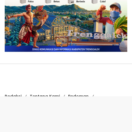
Redaksi
Tentang Kami
Pedoman
Hak Jawab
Kode Etik
Disclaimer
Kode Etik Jurnalistik
Perlindungan Profesi Wartawan
COPYRIGHT © 2024 SUARATRENGGALEK.COM