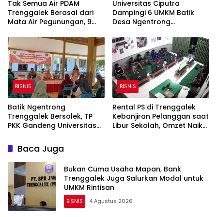
Tak Semua Air PDAM
Universitas Ciputra
Trenggalek Berasal dari
Dampingi 6 UMKM Batik
Mata Air Pegunungan, 9
Desa Ngentrong
SPAM Gunakan Sumur Bor
Trenggalek, Fokus Benahi
Desain Motif dan Warna
BISNIS
BISNIS
Batik Ngentrong
Rental PS di Trenggalek
Trenggalek Bersolek, TP
Kebanjiran Pelanggan saat
PKK Gandeng Universitas
Libur Sekolah, Omzet Naik
Ciputra Benahi Desain dan
hingga 2 Kali Lipat
Branding
Baca Juga
Bukan Cuma Usaha Mapan, Bank
Trenggalek Juga Salurkan Modal untuk
UMKM Rintisan
BISNIS
4 Agustus 2026