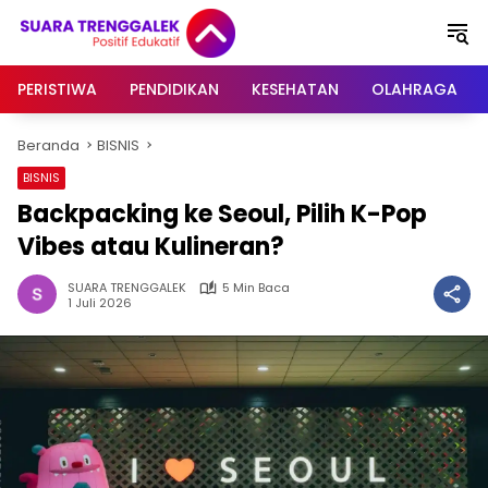
Langsung
ke
konten
PERISTIWA
PENDIDIKAN
KESEHATAN
OLAHRAGA
Beranda
BISNIS
BISNIS
Backpacking ke Seoul, Pilih K-Pop
Vibes atau Kulineran?
SUARA TRENGGALEK
5 Min Baca
1 Juli 2026