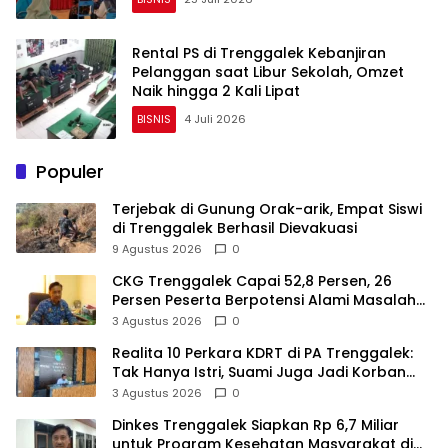
Rental PS di Trenggalek Kebanjiran
Pelanggan saat Libur Sekolah, Omzet
Naik hingga 2 Kali Lipat
BISNIS
4 Juli 2026
Populer
Terjebak di Gunung Orak-arik, Empat Siswi
di Trenggalek Berhasil Dievakuasi
9 Agustus 2026
0
CKG Trenggalek Capai 52,8 Persen, 26
Persen Peserta Berpotensi Alami Masalah
Kejiwaan
3 Agustus 2026
0
Realita 10 Perkara KDRT di PA Trenggalek:
Tak Hanya Istri, Suami Juga Jadi Korban
Kekerasan
3 Agustus 2026
0
Dinkes Trenggalek Siapkan Rp 6,7 Miliar
untuk Program Kesehatan Masyarakat di