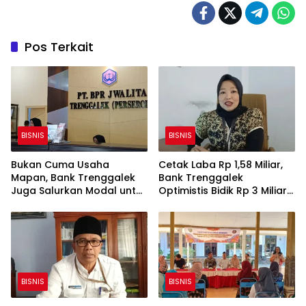
Pos Terkait
BISNIS
BISNIS
Bukan Cuma Usaha
Cetak Laba Rp 1,58 Miliar,
Mapan, Bank Trenggalek
Bank Trenggalek
Juga Salurkan Modal untuk
Optimistis Bidik Rp 3 Miliar
UMKM Rintisan
hingga Akhir Tahun
BISNIS
BISNIS