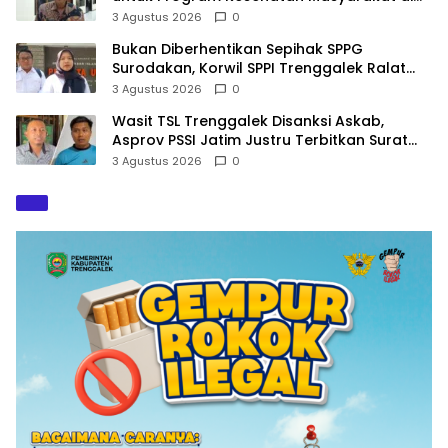
2027
3 Agustus 2026
0
Bukan Diberhentikan Sepihak SPPG
Surodakan, Korwil SPPI Trenggalek Ralat
Pernyataan Soal Permata Umat Tolak MBG
3 Agustus 2026
0
Wasit TSL Trenggalek Disanksi Askab,
Asprov PSSI Jatim Justru Terbitkan Surat
Tugas di Hari yang Sama
3 Agustus 2026
0