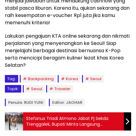
menjadi jawaban untuk mendukung cashflow yang
stabil pasca liburan. Karena itu, ajukan sekarang dan
raih kesempatan e-voucher Rp1 juta jika kamu
memenuhi kriteria!
Lakukan pengajuan KTA online sekarang dan nikmati
perjalanan yang menyenangkan ke Seoul! Siap
menjelajahi berbagai destinasi bernuansa K-Pop
serta mencicipi beragam kuliner lezat khas Korea
Selatan?
Tag:
Backpacking
Korea
Seoul
Topik:
Seoul
Traveler
Penulis: RUDI YUNI
Editor: JAOHAR
Stefanus Triadi Atmono Jabat Pj Sekda
Trenggalek, Bupati Minta Langsung
Tuntaskan Tugas Strategis