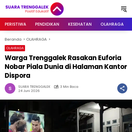
Langsung
ke
konten
PERISTIWA
PENDIDIKAN
KESEHATAN
OLAHRAGA
Beranda
OLAHRAGA
OLAHRAGA
Warga Trenggalek Rasakan Euforia
Nobar Piala Dunia di Halaman Kantor
Dispora
SUARA TRENGGALEK
3 Min Baca
24 Juni 2026