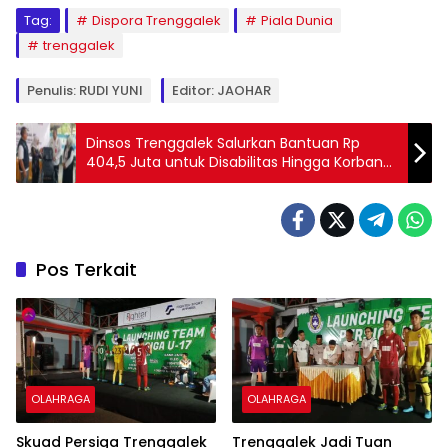
Tag:
Dispora Trenggalek
Piala Dunia
trenggalek
Penulis: RUDI YUNI
Editor: JAOHAR
Dinsos Trenggalek Salurkan Bantuan Rp
404,5 Juta untuk Disabilitas Hingga Korban
NAPZA
Pos Terkait
OLAHRAGA
OLAHRAGA
Skuad Persiga Trenggalek
Trenggalek Jadi Tuan