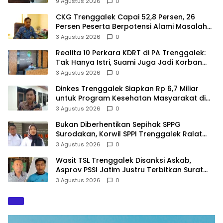
9 Agustus 2026
0
CKG Trenggalek Capai 52,8 Persen, 26
Persen Peserta Berpotensi Alami Masalah
Kejiwaan
3 Agustus 2026
0
Realita 10 Perkara KDRT di PA Trenggalek:
Tak Hanya Istri, Suami Juga Jadi Korban
Kekerasan
3 Agustus 2026
0
Dinkes Trenggalek Siapkan Rp 6,7 Miliar
untuk Program Kesehatan Masyarakat di
2027
3 Agustus 2026
0
Bukan Diberhentikan Sepihak SPPG
Surodakan, Korwil SPPI Trenggalek Ralat
Pernyataan Soal Permata Umat Tolak MBG
3 Agustus 2026
0
Wasit TSL Trenggalek Disanksi Askab,
Asprov PSSI Jatim Justru Terbitkan Surat
Tugas di Hari yang Sama
3 Agustus 2026
0