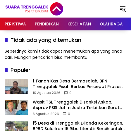
Langsung
ke
konten
PERISTIWA
PENDIDIKAN
KESEHATAN
OLAHRAGA
Tidak ada yang ditemukan
Sepertinya kami tidak dapat menemukan apa yang anda
cari. Mungkin pencarian bisa membantu.
Populer
1 Tanah Kas Desa Bermasalah, BPN
Trenggalek Pisah Berkas Percepat Proses
Pembebasan Lahan Bendungan Bagong
10 Agustus 2026
0
Wasit TSL Trenggalek Disanksi Askab,
Asprov PSSI Jatim Justru Terbitkan Surat
Tugas di Hari yang Sama
3 Agustus 2026
0
15 Desa di Trenggalek Dilanda Kekeringan,
BPBD Salurkan 16 Ribu Liter Air Bersih untuk