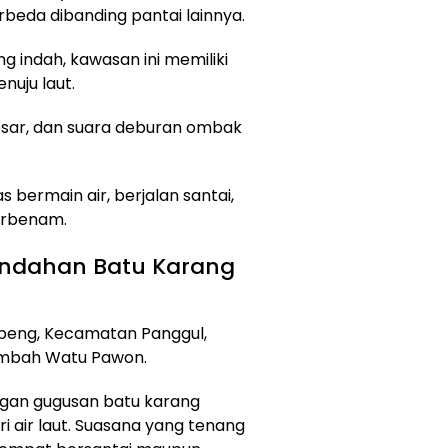
beda dibanding pantai lainnya.
 indah, kawasan ini memiliki
nuju laut.
esar, dan suara deburan ombak
 bermain air, berjalan santai,
erbenam.
indahan Batu Karang
ebeng, Kecamatan Panggul,
Lembah Watu Pawon.
an gugusan batu karang
i air laut. Suasana yang tenang