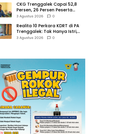
CKG Trenggalek Capai 52,8
Persen, 26 Persen Peserta
Berpotensi Alami Masalah
3 Agustus 2026
0
Kejiwaan
Realita 10 Perkara KDRT di PA
Trenggalek: Tak Hanya Istri,
Suami Juga Jadi Korban
3 Agustus 2026
0
Kekerasan