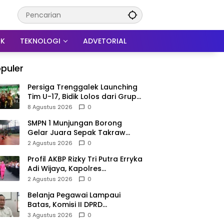
IK
TEKNOLOGI
ADVETORIAL
puler
Persiga Trenggalek Launching
Tim U-17, Bidik Lolos dari Grup
N Piala Soeratin
8 Agustus 2026
0
SMPN 1 Munjungan Borong
Gelar Juara Sepak Takraw
PHBN Trenggalek 2026, Jadi
2 Agustus 2026
0
Modal Menuju POPDA Jatim
Profil AKBP Rizky Tri Putra Erryka
Adi Wijaya, Kapolres
Trenggalek Baru yang Raih
2 Agustus 2026
0
Hattrick Pin Emas Kapolri
Belanja Pegawai Lampaui
Batas, Komisi II DPRD
Trenggalek Nilai Pemda Salah
3 Agustus 2026
0
Kaprah dalam Perencanaan