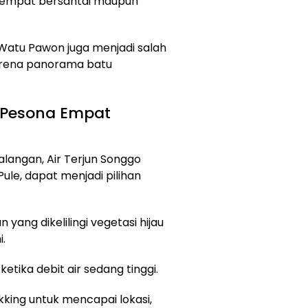
 tempat bersantai maupun
Watu Pawon juga menjadi salah
 karena panorama batu
, Pesona Empat
alangan, Air Terjun Songgo
ule, dapat menjadi pilihan
n yang dikelilingi vegetasi hijau
.
tika debit air sedang tinggi.
king untuk mencapai lokasi,