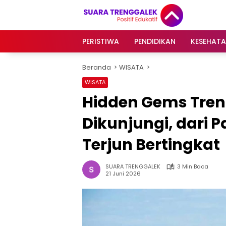
Langsung
ke
konten
PERISTIWA
PENDIDIKAN
KESEHAT
Beranda
WISATA
WISATA
Hidden Gems Tren
Dikunjungi, dari 
Terjun Bertingkat
SUARA TRENGGALEK
3 Min Baca
21 Juni 2026