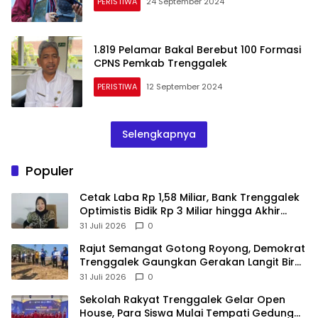
PERISTIWA
24 September 2024
1.819 Pelamar Bakal Berebut 100 Formasi
CPNS Pemkab Trenggalek
PERISTIWA
12 September 2024
Selengkapnya
Populer
Cetak Laba Rp 1,58 Miliar, Bank Trenggalek
Optimistis Bidik Rp 3 Miliar hingga Akhir
Tahun
31 Juli 2026
0
​Rajut Semangat Gotong Royong, Demokrat
Trenggalek Gaungkan Gerakan Langit Biru
di Pantai Konang
31 Juli 2026
0
Sekolah Rakyat Trenggalek Gelar Open
House, Para Siswa Mulai Tempati Gedung