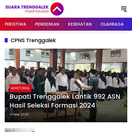
Langsung
ke
konten
PERISTIWA
PENDIDIKAN
KESEHATAN
OLAHRAGA
CPNS Trenggalek
ADVETORIAL
Bupati Trenggalek Lantik 992 ASN
Hasil Seleksi Formasi 2024
14 Mei 2025