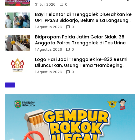
Baru
31 Juli 2026
0
Bayi Telantar di Trenggalek Diserahkan ke
UPT PPSAB Sidoarjo, Belum Bisa Langsung
Diadopsi
1 Agustus 2026
0
Bidpropam Polda Jatim Gelar Sidak, 38
Anggota Polres Trenggalek di Tes Urine
1 Agustus 2026
0
Logo Hari Jadi Trenggalek ke-832 Resmi
Diluncurkan, Usung Tema “Hambeging
Bumi” Gaungkan Harmoni dengan Alam
1 Agustus 2026
0