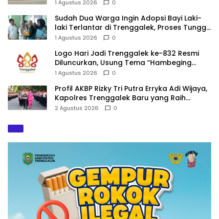
Nomenklatur Berubah
1 Agustus 2026
0
Sudah Dua Warga Ingin Adopsi Bayi Laki-
laki Terlantar di Trenggalek, Proses Tunggu
Hasil Penyelidikan
1 Agustus 2026
0
Logo Hari Jadi Trenggalek ke-832 Resmi
Diluncurkan, Usung Tema “Hambeging
Bumi” Gaungkan Harmoni dengan Alam
1 Agustus 2026
0
Profil AKBP Rizky Tri Putra Erryka Adi Wijaya,
Kapolres Trenggalek Baru yang Raih
Hattrick Pin Emas Kapolri
2 Agustus 2026
0