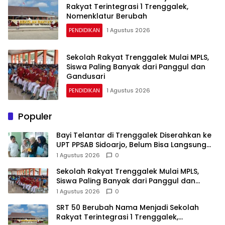
Rakyat Terintegrasi 1 Trenggalek,
Nomenklatur Berubah
PENDIDIKAN
1 Agustus 2026
Sekolah Rakyat Trenggalek Mulai MPLS,
Siswa Paling Banyak dari Panggul dan
Gandusari
PENDIDIKAN
1 Agustus 2026
Populer
Bayi Telantar di Trenggalek Diserahkan ke
UPT PPSAB Sidoarjo, Belum Bisa Langsung
Diadopsi
1 Agustus 2026
0
Sekolah Rakyat Trenggalek Mulai MPLS,
Siswa Paling Banyak dari Panggul dan
Gandusari
1 Agustus 2026
0
SRT 50 Berubah Nama Menjadi Sekolah
Rakyat Terintegrasi 1 Trenggalek,