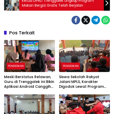
Ketua DPRD Trenggalek Ungkap Program
Makan Bergizi Gratis Telah Berjalan
Pos Terkait
PENDIDIKAN
PENDIDIKAN
Meski Berstatus Relawan,
Siswa Sekolah Rakyat
Guru di Trenggalek Ini Bikin
Jalani MPLS, Karakter
Aplikasi Android Canggih
Digodok Lewat Program
untuk Belajar Siswa
Taruna Bakti