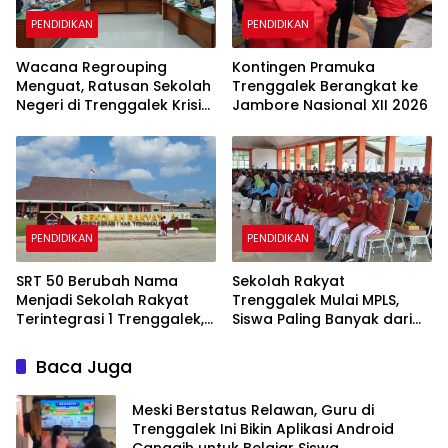
PENDIDIKAN
PENDIDIKAN
Wacana Regrouping
Kontingen Pramuka
Menguat, Ratusan Sekolah
Trenggalek Berangkat ke
Negeri di Trenggalek Krisis
Jambore Nasional XII 2026
Murid Baru
PENDIDIKAN
PENDIDIKAN
SRT 50 Berubah Nama
Sekolah Rakyat
Menjadi Sekolah Rakyat
Trenggalek Mulai MPLS,
Terintegrasi 1 Trenggalek,
Siswa Paling Banyak dari
Nomenklatur Berubah
Panggul dan Gandusari
Baca Juga
Meski Berstatus Relawan, Guru di
Trenggalek Ini Bikin Aplikasi Android
Canggih untuk Belajar Siswa