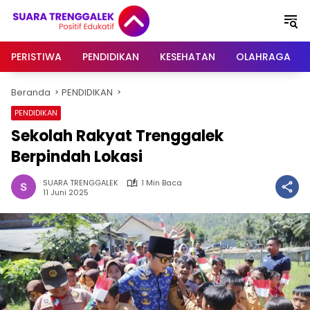
Langsung
ke
konten
PERISTIWA
PENDIDIKAN
KESEHATAN
OLAHRAGA
Beranda
PENDIDIKAN
PENDIDIKAN
Sekolah Rakyat Trenggalek
Berpindah Lokasi
SUARA TRENGGALEK
1 Min Baca
11 Juni 2025