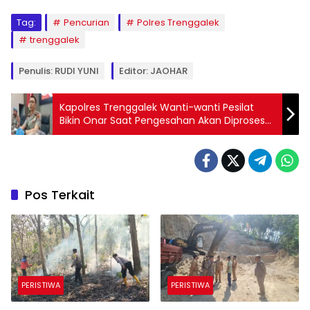
Tag:
Pencurian
Polres Trenggalek
trenggalek
Penulis: RUDI YUNI
Editor: JAOHAR
Kapolres Trenggalek Wanti-wanti Pesilat
Bikin Onar Saat Pengesahan Akan Diproses
Hukum
Pos Terkait
PERISTIWA
PERISTIWA