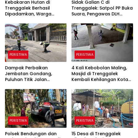
Kebakaran Hutan di
Sidak Galian C di
Trenggalek Berhasil
Trenggalek: Satpol PP Buka
Dipadamkan, Warga
Suara, Pengawas DLH
Diimbau Waspada
Justru Enggan Bicara
Karhutla
PERISTIWA
PERISTIWA
Dampak Perbaikan
4 Kali Kebobolan Maling,
Jembatan Gondang,
Masjid di Trenggalek
Puluhan Titik Jalan
Kembali Kehilangan Kotak
Alternatif di Trenggalek
Amal Rp 5 Juta
Alami Kerusakan
PERISTIWA
PERISTIWA
Polsek Bendungan dan
15 Desa di Trenggalek