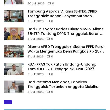
Melahirkan
30 Juli 2026
0
Tampung Aspirasi Aliansi SENTER, DPRD
Trenggalek: Bahan Penyempurnaan
Raperda Desa dan Pilkades
31 Juli 2026
0
Hari Gini Syarat Kades Lulusan SMP? Aliansi
SENTER Tantang DPRD Trenggalek Berani
Gunakan Open Legal Policy!
31 Juli 2026
0
Dilema APBD Trenggalek, Skema PPPK Paruh
Waktu Mengemuka Demi Pangkas Rp 257
Miliar
31 Juli 2026
0
KUA-PPAS Tak Patuh Undang-Undang,
Komisi II DPRD Trenggalek: APBD 2027
Terancam Sanksi
31 Juli 2026
0
Hari Pertama Menjabat, Kapolres
Trenggalek Tekankan Anggota Disiplin
Hindari Pelanggaran
31 Juli 2026
0