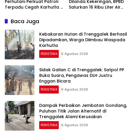
Perhutani Perkuat Patroli
Dilanda Kekeringan, BPBD
Terpadu Cegah Karhutla di
Salurkan 16 Ribu Liter Air
Kawasan Hutan
Bersih untuk 900 Warga
Trenggalek
Baca Juga
Kebakaran Hutan di Trenggalek Berhasil
Dipadamkan, Warga Diimbau Waspada
Karhutla
PERISTIWA
6 Agustus 2026
Sidak Galian C di Trenggalek: Satpol PP
Buka Suara, Pengawas DLH Justru
Enggan Bicara
PERISTIWA
6 Agustus 2026
Dampak Perbaikan Jembatan Gondang,
Puluhan Titik Jalan Alternatif di
Trenggalek Alami Kerusakan
PERISTIWA
6 Agustus 2026