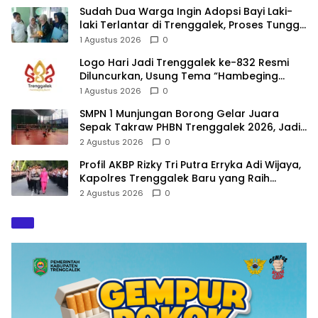
Sudah Dua Warga Ingin Adopsi Bayi Laki-
laki Terlantar di Trenggalek, Proses Tunggu
Hasil Penyelidikan
1 Agustus 2026
0
Logo Hari Jadi Trenggalek ke-832 Resmi
Diluncurkan, Usung Tema “Hambeging
Bumi” Gaungkan Harmoni dengan Alam
1 Agustus 2026
0
SMPN 1 Munjungan Borong Gelar Juara
Sepak Takraw PHBN Trenggalek 2026, Jadi
Modal Menuju POPDA Jatim
2 Agustus 2026
0
Profil AKBP Rizky Tri Putra Erryka Adi Wijaya,
Kapolres Trenggalek Baru yang Raih
Hattrick Pin Emas Kapolri
2 Agustus 2026
0