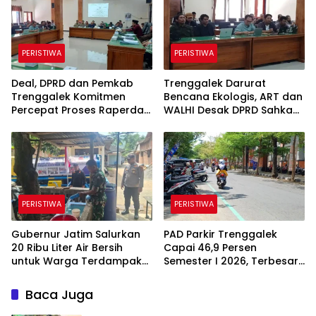
PERISTIWA
PERISTIWA
Deal, DPRD dan Pemkab
Trenggalek Darurat
Trenggalek Komitmen
Bencana Ekologis, ART dan
Percepat Proses Raperda
WALHI Desak DPRD Sahkan
Kawasan Karst
Perda Kawasan Karst
PERISTIWA
PERISTIWA
Gubernur Jatim Salurkan
PAD Parkir Trenggalek
20 Ribu Liter Air Bersih
Capai 46,9 Persen
untuk Warga Terdampak
Semester I 2026, Terbesar
Kekeringan di Panggul
dari Parkir Berlangganan
Trenggalek
Baca Juga