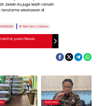
h. Selain itu juga lebih ramah
, terutama wisatawan di
ENGGALEK
Net Zero Carbon
endaftar pada Pilkada
IWA
PERISTIWA