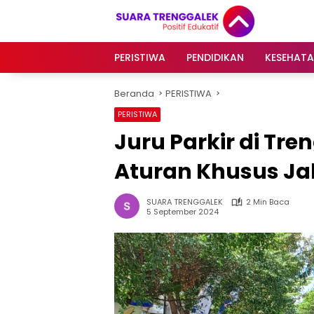
Langsung
ke
konten
PERISTIWA
PENDIDIKAN
KESEHAT
Beranda
PERISTIWA
PERISTIWA
Juru Parkir di Tr
Aturan Khusus Ja
SUARA TRENGGALEK
2 Min Baca
5 September 2024