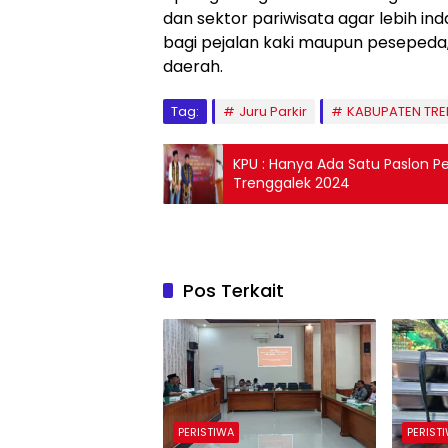
dan sektor pariwisata agar lebih inda
bagi pejalan kaki maupun pesepeda
daerah.
Tag:
Juru Parkir
KABUPATEN TR
KPU : Hanya Ada Satu Paslon P
Trenggalek 2024
Pos Terkait
PERISTIWA
PERIST