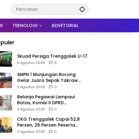
IK
TEKNOLOGI
ADVETORIAL
puler
Skuad Persiga Trenggalek U-17
8 Agustus 2026
0
SMPN 1 Munjungan Borong
Gelar Juara Sepak Takraw
PHBN Trenggalek 2026, Jadi
2 Agustus 2026
0
Modal Menuju POPDA Jatim
Belanja Pegawai Lampaui
Batas, Komisi II DPRD
Trenggalek Nilai Pemda Salah
3 Agustus 2026
0
Kaprah dalam Perencanaan
CKG Trenggalek Capai 52,8
Persen, 26 Persen Peserta
Berpotensi Alami Masalah
3 Agustus 2026
0
Kejiwaan