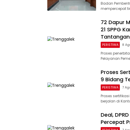
Badan Pembentu
mempercepat ti
72 Dapur M
21 SPPG Ka
Tantangan
PERISTIWA
8 Ag
Proses penerbita
Pelayanan Pemen
Proses Sert
9 Bidang T
PERISTIWA
7 Ag
Proses sertifika
berjalan di Kan
Deal, DPR
Percepat P