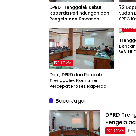
DPRD Trenggalek Kebut
72 Dap
Raperda Perlindungan dan
Sudah B
Pengelolaan Kawasan
SPPG Ka
Ekosistem Esensial Karst
Komuni
PERIST
Trengg
Bencana
WALHI 
Perda 
PERISTIWA
Deal, DPRD dan Pemkab
Trenggalek Komitmen
Percepat Proses Raperda
Kawasan Karst
Baca Juga
DPRD Treng
Pengelolaa
PERISTIWA
8 Ag