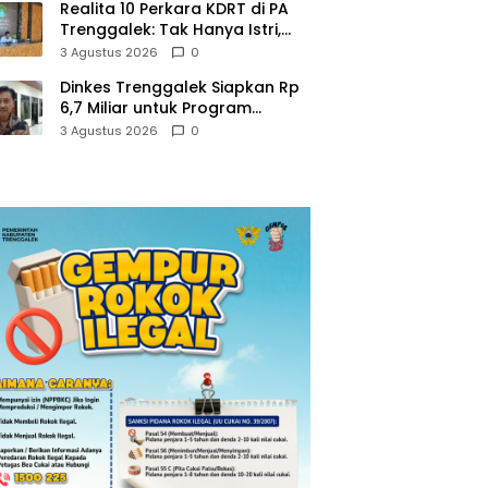
Realita 10 Perkara KDRT di PA
Trenggalek: Tak Hanya Istri,
Suami Juga Jadi Korban
3 Agustus 2026
0
Kekerasan
Dinkes Trenggalek Siapkan Rp
6,7 Miliar untuk Program
Kesehatan Masyarakat di 2027
3 Agustus 2026
0