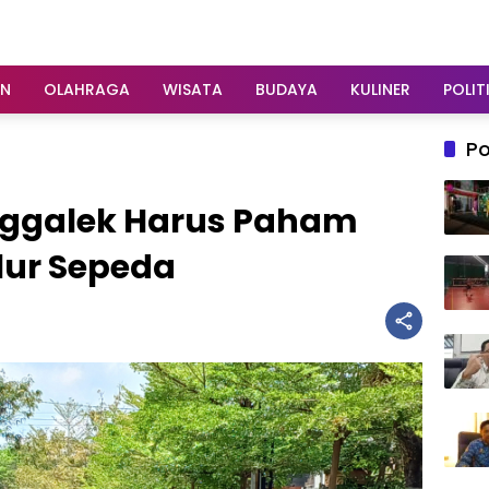
AN
OLAHRAGA
WISATA
BUDAYA
KULINER
POLIT
Po
enggalek Harus Paham
lur Sepeda