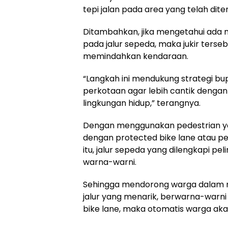
tepi jalan pada area yang telah dite
Ditambahkan, jika mengetahui ada
pada jalur sepeda, maka jukir ters
memindahkan kendaraan.
“Langkah ini mendukung strategi bup
perkotaan agar lebih cantik deng
lingkungan hidup,” terangnya.
Dengan menggunakan pedestrian yan
dengan protected bike lane atau per
itu, jalur sepeda yang dilengkapi peli
warna-warni.
Sehingga mendorong warga dalam
jalur yang menarik, berwarna-warni
bike lane, maka otomatis warga a