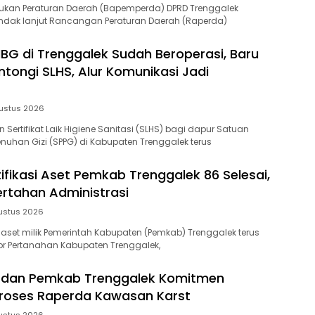
kan Peraturan Daerah (Bapemperda) DPRD Trenggalek
ndak lanjut Rancangan Peraturan Daerah (Raperda)
BG di Trenggalek Sudah Beroperasi, Baru
ntongi SLHS, Alur Komunikasi Jadi
ustus 2026
n Sertifikat Laik Higiene Sanitasi (SLHS) bagi dapur Satuan
uhan Gizi (SPPG) di Kabupaten Trenggalek terus
ifikasi Aset Pemkab Trenggalek 86 Selesai,
ertahan Administrasi
ustus 2026
si aset milik Pemerintah Kabupaten (Pemkab) Trenggalek terus
tor Pertanahan Kabupaten Trenggalek,
D dan Pemkab Trenggalek Komitmen
roses Raperda Kawasan Karst