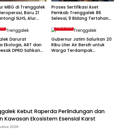
ur MBG di Trenggalek
Proses Sertifikasi Aset
eroperasi, Baru 21
Pemkab Trenggalek 86
ntongi SLHS, Alur
Selesai, 9 Bidang Tertahan
kasi Jadi Tantangan
Administrasi
IWA
PERISTIWA
alek Darurat
Gubernur Jatim Salurkan 20
 Ekologis, ART dan
Ribu Liter Air Bersih untuk
Desak DPRD Sahkan
Warga Terdampak
Kawasan Karst
Kekeringan di Panggul
Trenggalek
galek Kebut Raperda Perlindungan dan
n Kawasan Ekosistem Esensial Karst
ustus 2026