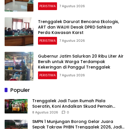
PERISTIWA
7 Agustus 2026
Trenggalek Darurat Bencana Ekologis,
ART dan WALHI Desak DPRD Sahkan
Perda Kawasan Karst
PERISTIWA
7 Agustus 2026
Gubernur Jatim Salurkan 20 Ribu Liter Air
Bersih untuk Warga Terdampak
Kekeringan di Panggul Trenggalek
PERISTIWA
7 Agustus 2026
Populer
Trenggalek Jadi Tuan Rumah Piala
Soeratin, Koni Andalkan Skuad Pemain
Lokal U-17
8 Agustus 2026
0
SMPN 1 Munjungan Borong Gelar Juara
Sepak Takraw PHBN Trenggalek 2026, Jadi