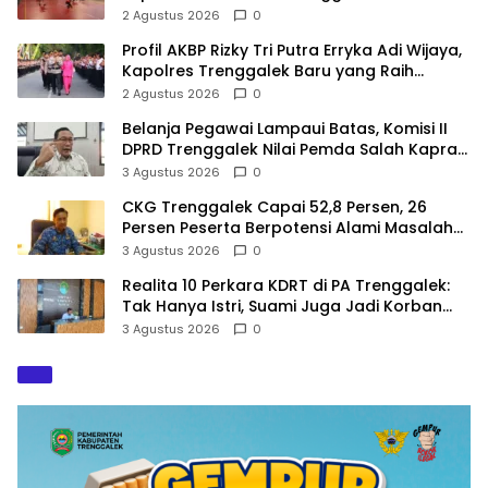
Modal Menuju POPDA Jatim
2 Agustus 2026
0
Profil AKBP Rizky Tri Putra Erryka Adi Wijaya,
Kapolres Trenggalek Baru yang Raih
Hattrick Pin Emas Kapolri
2 Agustus 2026
0
Belanja Pegawai Lampaui Batas, Komisi II
DPRD Trenggalek Nilai Pemda Salah Kaprah
dalam Perencanaan
3 Agustus 2026
0
CKG Trenggalek Capai 52,8 Persen, 26
Persen Peserta Berpotensi Alami Masalah
Kejiwaan
3 Agustus 2026
0
Realita 10 Perkara KDRT di PA Trenggalek:
Tak Hanya Istri, Suami Juga Jadi Korban
Kekerasan
3 Agustus 2026
0