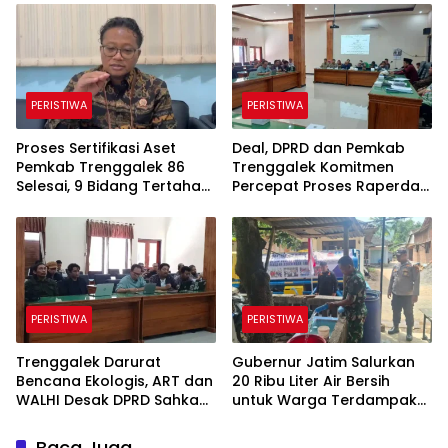
Komunikasi Jadi
Tantangan
PERISTIWA
PERISTIWA
Proses Sertifikasi Aset
Deal, DPRD dan Pemkab
Pemkab Trenggalek 86
Trenggalek Komitmen
Selesai, 9 Bidang Tertahan
Percepat Proses Raperda
Administrasi
Kawasan Karst
PERISTIWA
PERISTIWA
Trenggalek Darurat
Gubernur Jatim Salurkan
Bencana Ekologis, ART dan
20 Ribu Liter Air Bersih
WALHI Desak DPRD Sahkan
untuk Warga Terdampak
Perda Kawasan Karst
Kekeringan di Panggul
Trenggalek
Baca Juga