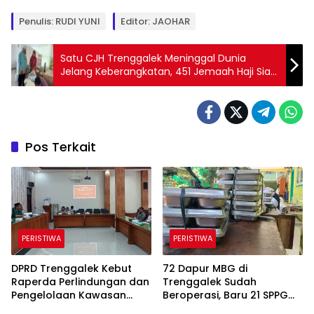
Penulis: RUDI YUNI
Editor: JAOHAR
Satu CJH Trenggalek Meninggal Dunia
Jelang Keberangkatan, 451 Jemaah Haji Siap
Berangkat
Pos Terkait
PERISTIWA
PERISTIWA
DPRD Trenggalek Kebut
72 Dapur MBG di
Raperda Perlindungan dan
Trenggalek Sudah
Pengelolaan Kawasan
Beroperasi, Baru 21 SPPG
Ekosistem Esensial Karst
Kantongi SLHS, Alur