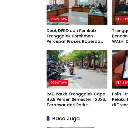
PERISTIWA
PERIST
Deal, DPRD dan Pemkab
Trengg
Trenggalek Komitmen
Bencana
Percepat Proses Raperda
WALHI 
Kawasan Karst
Perda 
PERISTIWA
PERIST
PAD Parkir Trenggalek Capai
Polisi 
46,9 Persen Semester I 2026,
Pelaku 
Terbesar dari Parkir
di Tren
Berlangganan
Baca Juga