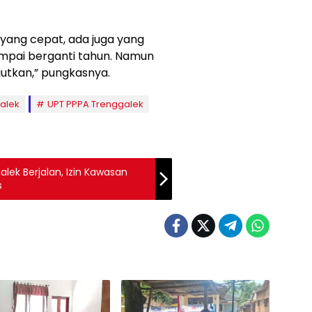
yang cepat, ada juga yang
mpai berganti tahun. Namun
utkan,” pungkasnya.
alek
UPT PPPA Trenggalek
ek Berjalan, Izin Kawasan
s