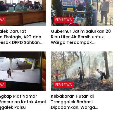
IWA
PERISTIWA
alek Darurat
Gubernur Jatim Salurkan 20
 Ekologis, ART dan
Ribu Liter Air Bersih untuk
Desak DPRD Sahkan
Warga Terdampak
Kawasan Karst
Kekeringan di Panggul
Trenggalek
IWA
PERISTIWA
Ungkap Plat Nomor
Kebakaran Hutan di
Pencurian Kotak Amal
Trenggalek Berhasil
ggalek Palsu
Dipadamkan, Warga
Diimbau Waspada Karhutla