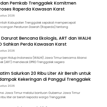
D dan Pemkab Trenggalek Komitmen
roses Raperda Kawasan Karst
ustus 2026
intah Kabupaten Trenggalek sepakat mempercepat
cangan Peraturan Daerah (Raperda) tentang
 Darurat Bencana Ekologis, ART dan WALHI
D Sahkan Perda Kawasan Karst
ustus 2026
gan Hidup Indonesia (WALHI) Jawa Timur bersama Aliansi
lek (ART) mendesak DPRD Trenggalek segera
tim Salurkan 20 Ribu Liter Air Bersih untuk
ampak Kekeringan di Panggul Trenggalek
ustus 2026
insi Jawa Timur melalui bantuan Gubernur Jawa Timur
ibu liter air bersih kepada warga Trenggalek