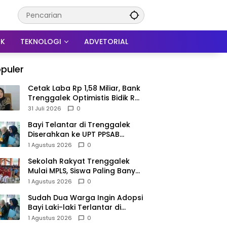
IK
TEKNOLOGI
ADVETORIAL
puler
Cetak Laba Rp 1,58 Miliar, Bank
Trenggalek Optimistis Bidik Rp
3 Miliar hingga Akhir Tahun
31 Juli 2026
0
Bayi Telantar di Trenggalek
Diserahkan ke UPT PPSAB
Sidoarjo, Belum Bisa Langsung
1 Agustus 2026
0
Diadopsi
Sekolah Rakyat Trenggalek
Mulai MPLS, Siswa Paling Banyak
dari Panggul dan Gandusari
1 Agustus 2026
0
Sudah Dua Warga Ingin Adopsi
Bayi Laki-laki Terlantar di
Trenggalek, Proses Tunggu
1 Agustus 2026
0
Hasil Penyelidikan