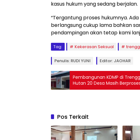
kasus hukum yang sedang berjalan.
“Tergantung proses hukumnya. Ada 
berlangsung cukup lama bahkan sa
pendampingan akan tetap kami lanj
Tag:
Kekerasan Seksual
trengg
Penulis: RUDI YUNI
Editor: JAOHAR
Pembangunan KDMP di Trenggal
Hutan 20 Desa Masih Berprose
Pos Terkait