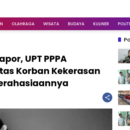
AN
OLAHRAGA
WISATA
BUDAYA
KULINER
POLIT
Po
apor, UPT PPPA
itas Korban Kekerasan
Kerahasiaannya