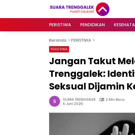
Langsung
ke
konten
PERISTIWA
PENDIDIKAN
KESEHAT
Beranda
PERISTIWA
PERISTIWA
Jangan Takut Mel
Trenggalek: Ident
Seksual Dijamin 
SUARA TRENGGALEK
2 Min Baca
5 Juni 2026