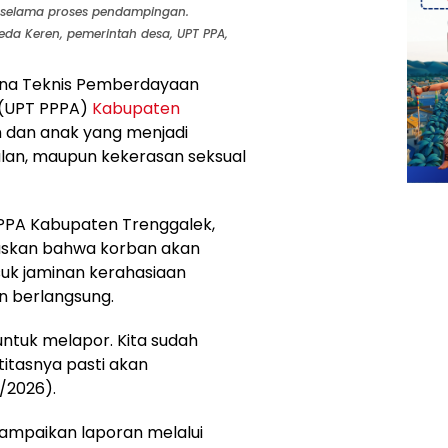
a selama proses pendampingan.
eda Keren, pemerintah desa, UPT PPA,
ana Teknis Pemberdayaan
 (UPT PPPA)
Kabupaten
dan anak yang menjadi
lan, maupun kekerasan seksual
PPPA Kabupaten Trenggalek,
askan bahwa korban akan
uk jaminan kerahasiaan
n berlangsung.
untuk melapor. Kita sudah
titasnya pasti akan
6/2026).
ampaikan laporan melalui