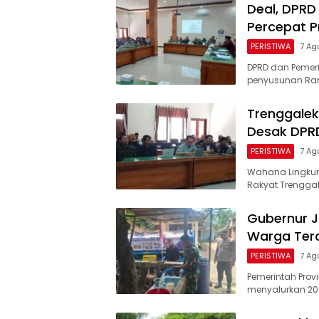
Deal, DPR
Percepat P
PERISTIWA
7 Ag
DPRD dan Pemer
penyusunan Ran
Trenggalek
Desak DPR
PERISTIWA
7 Ag
Wahana Lingkun
Rakyat Trengga
Gubernur Ja
Warga Terd
PERISTIWA
7 Ag
Pemerintah Prov
menyalurkan 20 r