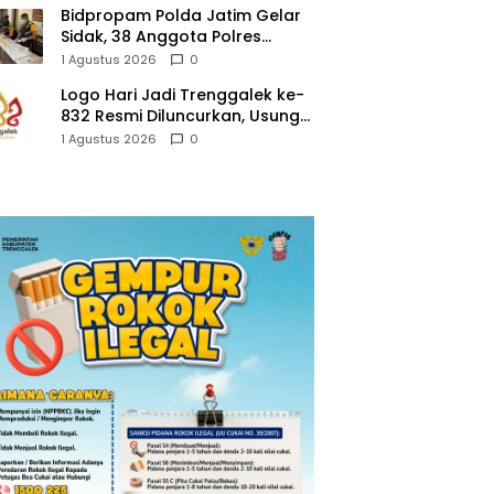
Bidpropam Polda Jatim Gelar
Sidak, 38 Anggota Polres
Trenggalek di Tes Urine
1 Agustus 2026
0
Logo Hari Jadi Trenggalek ke-
832 Resmi Diluncurkan, Usung
Tema “Hambeging Bumi”
1 Agustus 2026
0
Gaungkan Harmoni dengan
Alam