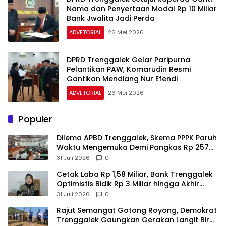
Nama dan Penyertaan Modal Rp 10 Miliar
Bank Jwalita Jadi Perda
ADVETORIAL
26 Mei 2026
DPRD Trenggalek Gelar Paripurna
Pelantikan PAW, Komarudin Resmi
Gantikan Mendiang Nur Efendi
ADVETORIAL
26 Mei 2026
Populer
Dilema APBD Trenggalek, Skema PPPK Paruh
Waktu Mengemuka Demi Pangkas Rp 257
Miliar
31 Juli 2026
0
Cetak Laba Rp 1,58 Miliar, Bank Trenggalek
Optimistis Bidik Rp 3 Miliar hingga Akhir
Tahun
31 Juli 2026
0
​Rajut Semangat Gotong Royong, Demokrat
Trenggalek Gaungkan Gerakan Langit Biru