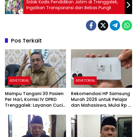
Sidak Kadis Pendidikan Jatim di Trenggalek,
Ingatkan Transparansi dan Bebas Pungli
Pos Terkait
ADVETORIAL
ADVETORIAL
Mampu Tangani 30 Pasien
Rekomendasi HP Samsung
Per Hari, Komisi IV DPRD
Murah 2026 untuk Pelajar
Trenggalek: Layanan Cuci
dan Mahasiswa, Mulai Rp 1
Darah RSUD Soedomo
Jutaan
Segera Beroperasi