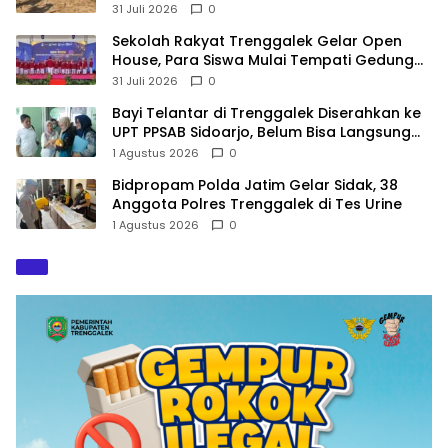
di Pantai Konang
31 Juli 2026
0
Sekolah Rakyat Trenggalek Gelar Open
House, Para Siswa Mulai Tempati Gedung
Baru
31 Juli 2026
0
Bayi Telantar di Trenggalek Diserahkan ke
UPT PPSAB Sidoarjo, Belum Bisa Langsung
Diadopsi
1 Agustus 2026
0
Bidpropam Polda Jatim Gelar Sidak, 38
Anggota Polres Trenggalek di Tes Urine
1 Agustus 2026
0