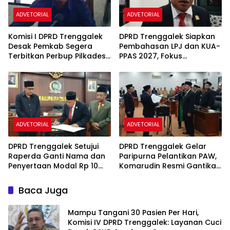
ADVETORIAL
ADVETORIAL
Komisi I DPRD Trenggalek
DPRD Trenggalek Siapkan
Desak Pemkab Segera
Pembahasan LPJ dan KUA-
Terbitkan Perbup Pilkades
PPAS 2027, Fokus
2027
Tingkatkan PAD
ADVETORIAL
ADVETORIAL
DPRD Trenggalek Setujui
DPRD Trenggalek Gelar
Raperda Ganti Nama dan
Paripurna Pelantikan PAW,
Penyertaan Modal Rp 10
Komarudin Resmi Gantikan
Miliar Bank Jwalita Jadi
Mendiang Nur Efendi
Perda
Baca Juga
Mampu Tangani 30 Pasien Per Hari,
Komisi IV DPRD Trenggalek: Layanan Cuci