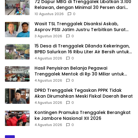
72 Dapur MBG di Trenggalek Libatkan 3.100
Relawan, dengan Minimal 30 Persen dari
Desil 1 dan 2
10 Agustus 2026
0
Wasit TSL Trenggalek Disanksi Askab,
Asprov PSSI Jatim Justru Terbitkan Surat
Tugas di Hari yang Sama
3 Agustus 2026
0
15 Desa di Trenggalek Dilanda Kekeringan,
BPBD Salurkan 16 Ribu Liter Air Bersih untuk
900 Warga
4 Agustus 2026
0
Hasil Penyisiran Belanja Pegawai
Trenggalek Mentok di Rp 30 Miliar untuk
Infrastruktur
4 Agustus 2026
0
DPRD Trenggalek Tegaskan PPPK Tidak
Akan Dirumahkan Meski Fiskal Daerah Berat
4 Agustus 2026
0
Kontingen Pramuka Trenggalek Berangkat
ke Jambore Nasional XII 2026
4 Agustus 2026
0