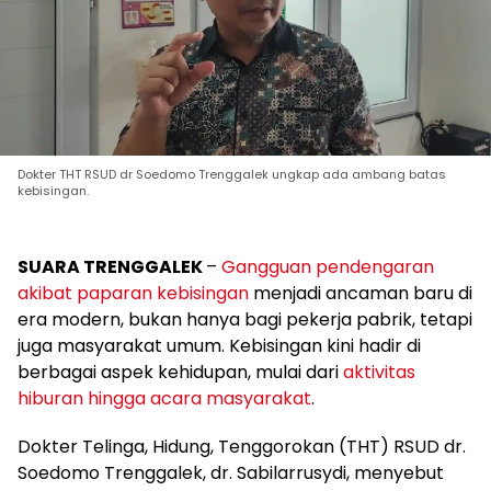
Dokter THT RSUD dr Soedomo Trenggalek ungkap ada ambang batas
kebisingan.
SUARA TRENGGALEK
–
Gangguan pendengaran
akibat paparan kebisingan
menjadi ancaman baru di
era modern, bukan hanya bagi pekerja pabrik, tetapi
juga masyarakat umum. Kebisingan kini hadir di
berbagai aspek kehidupan, mulai dari
aktivitas
hiburan hingga acara masyarakat
.
Dokter Telinga, Hidung, Tenggorokan (THT) RSUD dr.
Soedomo Trenggalek, dr. Sabilarrusydi, menyebut