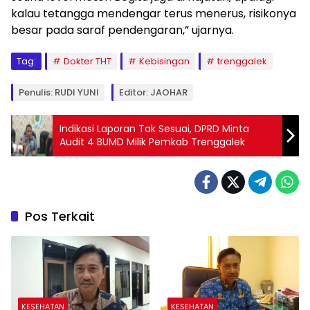
kalau tetangga mendengar terus menerus, risikonya
besar pada saraf pendengaran,” ujarnya.
Tag:
Dokter THT
Kebisingan
trenggalek
Penulis: RUDI YUNI
Editor: JAOHAR
Indikasi Laporan Tak Sesuai, DPRD Minta
Audit 4 BUMD Milik Pemkab Trenggalek
Pos Terkait
KESEHATAN
KESEHATAN