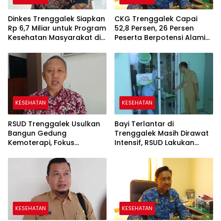
Dinkes Trenggalek Siapkan
CKG Trenggalek Capai
Rp 6,7 Miliar untuk Program
52,8 Persen, 26 Persen
Kesehatan Masyarakat di
Peserta Berpotensi Alami
2027
Masalah Kejiwaan
KESEHATAN
KESEHATAN
RSUD Trenggalek Usulkan
Bayi Terlantar di
Bangun Gedung
Trenggalek Masih Dirawat
Kemoterapi, Fokus
Intensif, RSUD Lakukan
Program KJSU-KIA di 2027
Observasi Selama Tiga
Hari
KESEHATAN
KESEHATAN