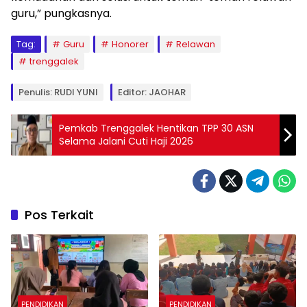
guru,” pungkasnya.
Tag:
Guru
Honorer
Relawan
trenggalek
Penulis: RUDI YUNI
Editor: JAOHAR
Pemkab Trenggalek Hentikan TPP 30 ASN
Selama Jalani Cuti Haji 2026
Pos Terkait
PENDIDIKAN
PENDIDIKAN