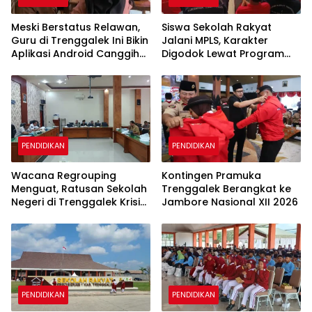
Meski Berstatus Relawan,
Siswa Sekolah Rakyat
Guru di Trenggalek Ini Bikin
Jalani MPLS, Karakter
Aplikasi Android Canggih
Digodok Lewat Program
untuk Belajar Siswa
Taruna Bakti
PENDIDIKAN
PENDIDIKAN
Wacana Regrouping
Kontingen Pramuka
Menguat, Ratusan Sekolah
Trenggalek Berangkat ke
Negeri di Trenggalek Krisis
Jambore Nasional XII 2026
Murid Baru
PENDIDIKAN
PENDIDIKAN