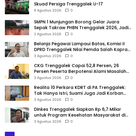
Skuad Persiga Trenggalek U-17
8 Agustus 2026
0
SMPN 1 Munjungan Borong Gelar Juara
Sepak Takraw PHBN Trenggalek 2026, Jadi
Modal Menuju POPDA Jatim
2 Agustus 2026
0
Belanja Pegawai Lampaui Batas, Komisi II
DPRD Trenggalek Nilai Pemda Salah Kaprah
dalam Perencanaan
3 Agustus 2026
0
CKG Trenggalek Capai 52,8 Persen, 26
Persen Peserta Berpotensi Alami Masalah
Kejiwaan
3 Agustus 2026
0
Realita 10 Perkara KDRT di PA Trenggalek:
Tak Hanya Istri, Suami Juga Jadi Korban
Kekerasan
3 Agustus 2026
0
Dinkes Trenggalek Siapkan Rp 6,7 Miliar
untuk Program Kesehatan Masyarakat di
2027
3 Agustus 2026
0