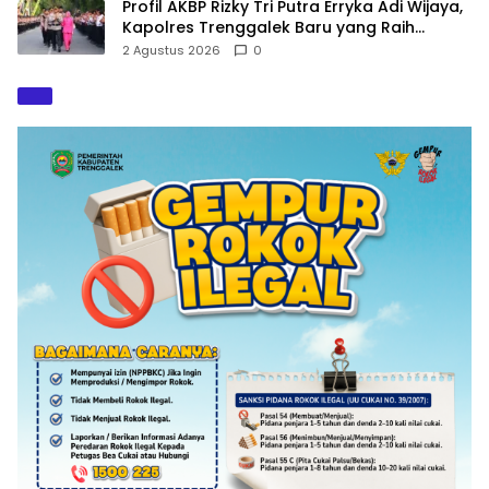
Profil AKBP Rizky Tri Putra Erryka Adi Wijaya,
Kapolres Trenggalek Baru yang Raih
Hattrick Pin Emas Kapolri
2 Agustus 2026
0