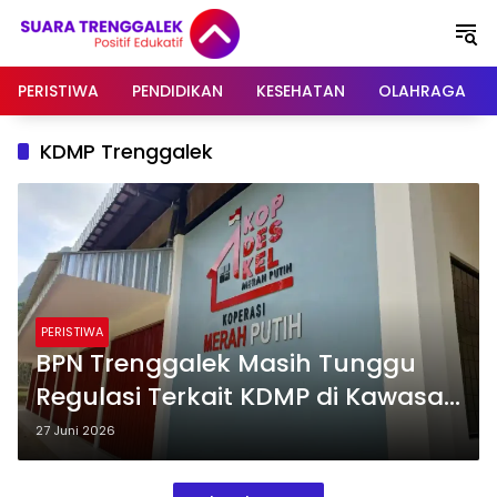
Langsung
ke
konten
PERISTIWA
PENDIDIKAN
KESEHATAN
OLAHRAGA
KDMP Trenggalek
PERISTIWA
BPN Trenggalek Masih Tunggu
Regulasi Terkait KDMP di Kawasan
LSD dan LP2B
27 Juni 2026