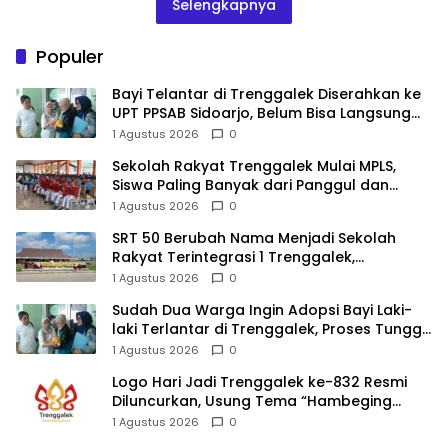
Selengkapnya
Populer
Bayi Telantar di Trenggalek Diserahkan ke
UPT PPSAB Sidoarjo, Belum Bisa Langsung
Diadopsi
1 Agustus 2026
0
Sekolah Rakyat Trenggalek Mulai MPLS,
Siswa Paling Banyak dari Panggul dan
Gandusari
1 Agustus 2026
0
SRT 50 Berubah Nama Menjadi Sekolah
Rakyat Terintegrasi 1 Trenggalek,
Nomenklatur Berubah
1 Agustus 2026
0
Sudah Dua Warga Ingin Adopsi Bayi Laki-
laki Terlantar di Trenggalek, Proses Tunggu
Hasil Penyelidikan
1 Agustus 2026
0
Logo Hari Jadi Trenggalek ke-832 Resmi
Diluncurkan, Usung Tema “Hambeging
Bumi” Gaungkan Harmoni dengan Alam
1 Agustus 2026
0